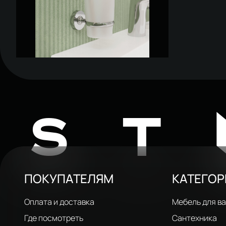
Стакан для ванной STWORKI Дублин
HADB34300 настенный, хром,
950 ₽
стеклянный
ST
ПОКУПАТЕЛЯМ
КАТЕГО
Оплата и доставка
Мебель для в
Где посмотреть
Сантехника