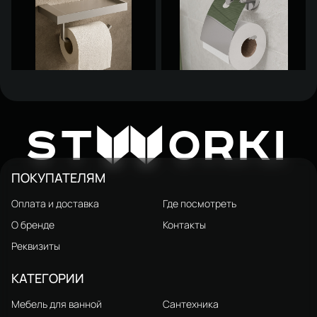
Держатель для туалетной
Держатель для туалетной
бумаги STWORKI Дублин
бумаги STWORKI Дублин
2 779 ₽
1 397 ₽
W
4 880 ₽
ST
ORKI
S41345CR настенный,
HADB341400 настенный,
глянцевый хром, с полкой
глянцевый хром
ПОКУПАТЕЛЯМ
Оплата и доставка
Где посмотреть
О бренде
Контакты
Реквизиты
КАТЕГОРИИ
Мебель для ванной
Сантехника