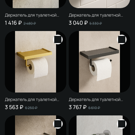
Держатель для туалетной
Держатель для туалетной
бумаги STWORKI Дублин
бумаги STWORKI Дублин
1 416 ₽
3 040 ₽
2 480 ₽
5 330 ₽
S41340CR настенный,
S41345BK настенный, матовый
глянцевый хром
черный, с полкой
Держатель для туалетной
Держатель для туалетной
бумаги STWORKI Дублин
бумаги STWORKI Дублин
3 563 ₽
3 767 ₽
6 250 ₽
6 610 ₽
S41345GM настенный,
S41345GB настенный,
матовое золото, с полкой
вороненая сталь, с полкой