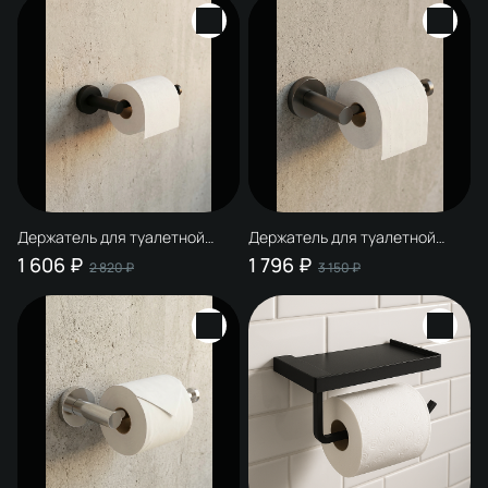
Держатель для туалетной
Держатель для туалетной
бумаги STWORKI Дублин
бумаги STWORKI Дублин
1 606 ₽
1 796 ₽
2 820 ₽
3 150 ₽
S41340BK настенный, матовый
S41340GB настенный,
черный
вороненая сталь