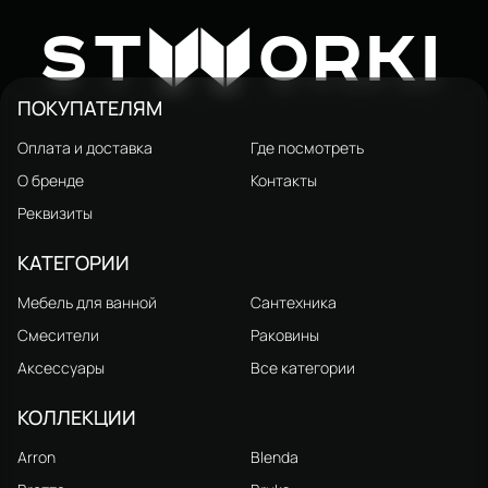
Тумба с раковиной STWORKI
Брезза 130 wood
86 450 ₽
W
94 000 ₽
ST
ORKI
ПОКУПАТЕЛЯМ
Оплата и доставка
Где посмотреть
О бренде
Контакты
Реквизиты
КАТЕГОРИИ
Мебель для ванной
Сантехника
Смесители
Раковины
Аксессуары
Все категории
КОЛЛЕКЦИИ
Arron
Blenda