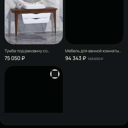
Тумба под раковину со
Мебель для ванной комнаты
столешницей STWORKI Брезза
STWORKI Брезза 130 wood
75 050 ₽
94 343 ₽
108 630 ₽
130 wood