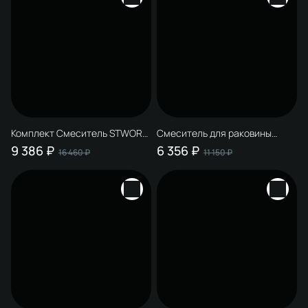
глянцевый хром + Мыльница
Дублин S41310CR настенная,
Дублин S41310CR настенная,
стеклянная, глянцевый хром +
стеклянная, глянцевый хром
Дозатор HADB37000
настенный, хром
Комплект Смеситель STWORKI
Смеситель для раковины
Сортланд S10010CR, хром +
STWORKI Сортланд S10010CR +
9 386 ₽
6 356 ₽
16 460 ₽
11 150 ₽
Донный клапан SW-001CR
Донный клапан SW-001CR,
хром + Стакан Эстерсунд
хром
S31325CR настенный,
глянцевый хром + Мыльница
Дублин S41310CR настенная,
стеклянная, глянцевый хром