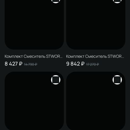
черный + Стакан Эстерсунд
S31325BK матовый черный +
Мыльница S41310BK
настенная, стеклянная,
матовая черная
Комплект Смеситель STWORKI
Комплект Смеситель STWORKI
Вестфолл S08010BK, матовый
Вестфолл S08010BK, матовый
8 427 ₽
9 842 ₽
14 790 ₽
17 270 ₽
черный + Донный клапан SW-
черный + Донный клапан SW-
001BK матовый черный +
001BK матовый черный +
Дозатор Дублин S41320BK
Дозатор Киркенес S45320BK
настенный, матовый черный
настенный, матовый черный