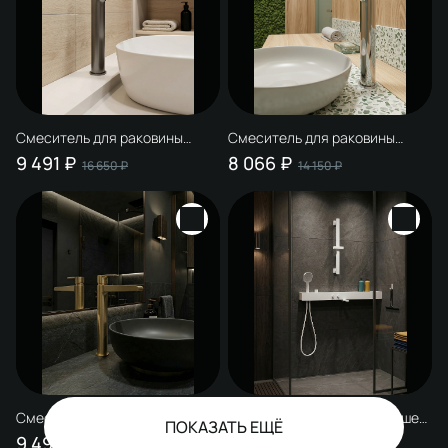
Смеситель для раковины
Смеситель для раковины
STWORKI Дублин S41020GB
STWORKI Дублин S41020CR
9 491 ₽
8 066 ₽
16 650 ₽
14 150 ₽
вороненая сталь
хром
Смеситель для раковины
Смеситель для ванны с душем
ПОКАЗАТЬ ЕЩЁ
STWORKI Дублин S41020GM
STWORKI STUDIO S511001WH
9 491 ₽
46 550 ₽
16 650 ₽
65 330 ₽