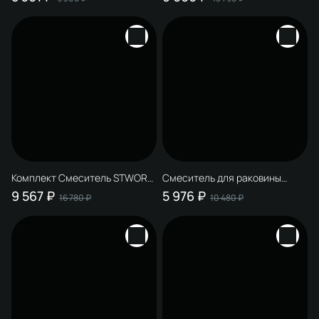
Донный клапан SW-001CR,
Донный клапан SW-001CR
хром
хром + Стакан Эстерсунд
S31325CR настенный,
глянцевый хром + Мыльница
Дублин S41310CR настенная,
стеклянная, глянцевый хром
Комплект Смеситель STWORKI
Смеситель для раковины
Рандерс S19010CR, хром +
STWORKI Рандерс S19010CR +
9 567 ₽
5 976 ₽
16 780 ₽
10 480 ₽
Донный клапан SW-001CR
Донный клапан SW-001CR,
хром + Дозатор Киркенес
хром
S45320CR настенный,
глянцевый хром