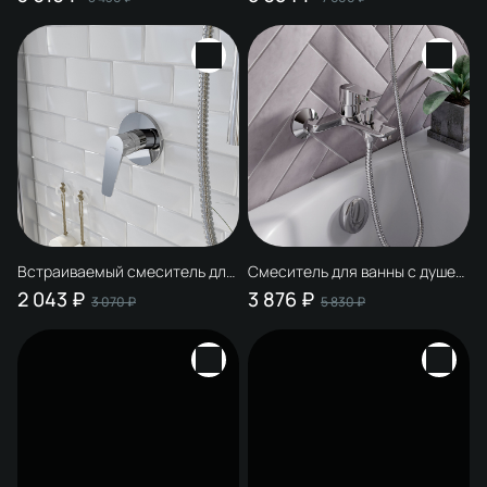
HFSG10000 глянцевый хром,
Дублин HFDB95000 глянцевый
латунь, современный
хром, с поворотным изливом
Встраиваемый смеситель для
Смеситель для ванны с душем
душа и ванны STWORKI Дублин
STWORKI Хельсинки
2 043 ₽
3 876 ₽
3 070 ₽
5 830 ₽
HFDB75000 C ВНУТРЕННЕЙ
HFHS10000 глянцевый хром,
ЧАСТЬЮ, хром, встроенный,
латунь, современный,
однорычажный, латунь
однорычажный