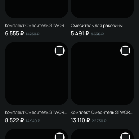
Комплект Смеситель STWORKI
Смеситель для раковины
Вестфолл S08010CR, хром +
STWORKI Вестфолл S08010CR
6 555 ₽
5 491 ₽
11 230 ₽
9 630 ₽
Донный клапан SW-001CR +
+ Донный клапан SW-001CR,
Дозатор Дублин HADB37000
хром
настенный, хром
Комплект Смеситель STWORKI
Комплект Смеситель STWORKI
Вестфолл S08010CR, хром +
Вирклунд S05010CR, хром +
8 522 ₽
13 110 ₽
14 940 ₽
22 730 ₽
Донный клапан SW-001CR
Донный клапан SW-001CR +
хром + Стакан Эстерсунд
Стакан Эстерсунд S31325CR
S31325CR настенный,
глянцевый хром + Мыльница