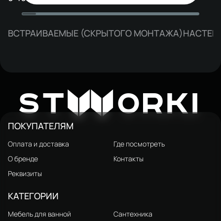
матовое золото
матовый белый, латунь, с
поворотным изливом
ВСТРАИВАЕМЫЕ (СКРЫТОГО МОНТАЖА)
НАСТЕН
W
ST
ORKI
ПОКУПАТЕЛЯМ
Оплата и доставка
Где посмотреть
О бренде
Контакты
Реквизиты
КАТЕГОРИИ
Мебель для ванной
Сантехника