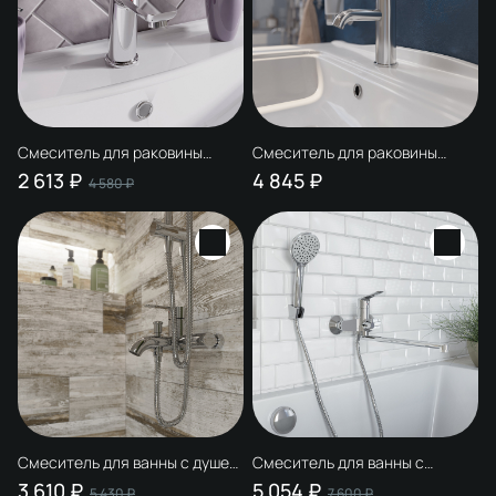
Смеситель для раковины
Смеситель для раковины
STWORKI Хельсинки
STWORKI Стокгольм
2 613 ₽
4 845 ₽
4 580 ₽
HFHS02100 хром
HFSG02100 однорычажный,
латунь, с аэратором, хром
Смеситель для ванны с душем
Смеситель для ванны с
STWORKI Стокгольм
длинным изливом STWORKI
3 610 ₽
5 054 ₽
5 430 ₽
7 600 ₽