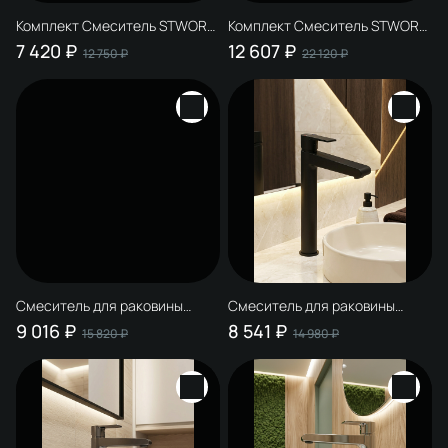
Комплект Смеситель STWORKI
Комплект Смеситель STWORKI
Сортланд S10010CR, хром +
Вирклунд S05010CR, хром +
7 420 ₽
12 607 ₽
12 750 ₽
22 120 ₽
Донный клапан SW-001CR +
Донный клапан SW-001CR
Дозатор Дублин HADB37000
хром + Дозатор Киркенес
настенный, хром
S45320CR настенный,
глянцевый хром
Смеситель для раковины
Смеситель для раковины
STWORKI Вирклунд S05010CR +
STWORKI Дублин S41020BK
9 016 ₽
8 541 ₽
15 820 ₽
14 980 ₽
Донный клапан SW-001CR,
матовый черный
хром