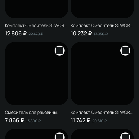
Комплект Смеситель STWORKI
Комплект Смеситель STWORKI
Эстерсунд S31040GM, С
Эстерсунд S31040GM, С
12 806 ₽
10 232 ₽
22 470 ₽
17 950 ₽
ВНУТРЕННЕЙ ЧАСТЬЮ,
ВНУТРЕННЕЙ ЧАСТЬЮ,
матовое золото + Дозатор
матовое золото + Донный
Киркенес S45320GM
клапан SW-001GM матовое
настенный, матовое золото +
золото + Дозатор Дублин
Стакан S31325GM настенный,
S41320GM настенный,
матовое золото
матовое золото
Смеситель для раковины
Комплект Смеситель STWORKI
STWORKI Эстерсунд S31040GM
Вестфолл S08010BK, матовый
7 866 ₽
11 742 ₽
13 800 ₽
20 610 ₽
С ВНУТРЕННЕЙ ЧАСТЬЮ +
черный + Донный клапан SW-
Донный клапан SW-001GM
001BK + Дозатор Дублин
матовое золото
S41320BK настенный, матовый