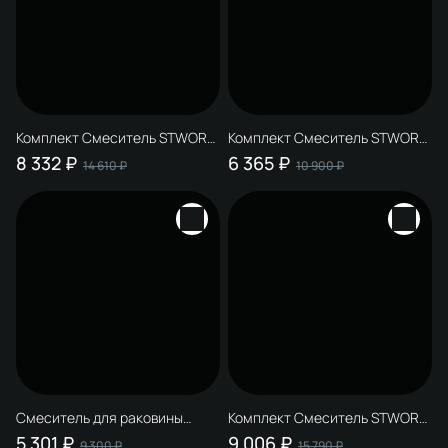
Комплект Смеситель STWORKI
Комплект Смеситель STWORKI
Готланд S13010CR, хром +
Готланд S13010CR, хром +
8 332 ₽
6 365 ₽
14 610 ₽
10 900 ₽
Донный клапан SW-001CR
Донный клапан SW-001CR +
хром + Стакан Эстерсунд
Дозатор Дублин HADB37000
S31325CR настенный,
настенный, хром
глянцевый хром + Мыльница
Дублин S41310CR настенная,
стеклянная, глянцевый хром
Смеситель для раковины
Комплект Смеситель STWORKI
STWORKI Готланд S13010CR +
Рандерс S19010CR, хром +
5 301 ₽
9 006 ₽
9 300 ₽
15 790 ₽