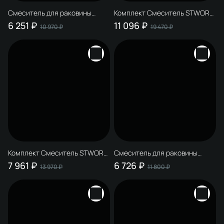
Смеситель для раковины
Комплект Смеситель STWORKI
STWORKI Вестфолл S08010BK +
Готланд S13010GB, вороненая
6 251 ₽
11 096 ₽
10 970 ₽
19 470 ₽
Донный клапан SW-001BK,
сталь + Дозатор Киркенес
матовый черный
S45320GB настенный,
вороненая сталь + Донный
клапан SW-001GB вороненая
сталь
Комплект Смеситель STWORKI
Смеситель для раковины
Готланд S13010GB, вороненая
STWORKI Готланд S13010GB +
7 961 ₽
6 726 ₽
13 970 ₽
11 800 ₽
сталь + Дозатор Дублин
Донный клапан SW-001GB,
S41320GB настенный,
вороненая сталь
вороненая сталь