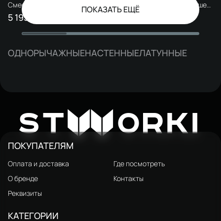
Смеситель для ванны с душем
Смеситель для ванны с душем
ПОКАЗАТЬ ЕЩЁ
STWORKI Хедмарк S38100BK
STWORKI Хедмарк S38100CR
5 193 ₽
4 883 ₽
7 290 ₽
8 570 ₽
матовый черный, латунь,
хром, латунь, современный
современный
ОДНОРЫЧАЖНЫЕ
НАСТЕННЫЕ
ЛАТУННЫЕ
W
ST
ORKI
ПОКУПАТЕЛЯМ
Оплата и доставка
Где посмотреть
О бренде
Контакты
Реквизиты
КАТЕГОРИИ