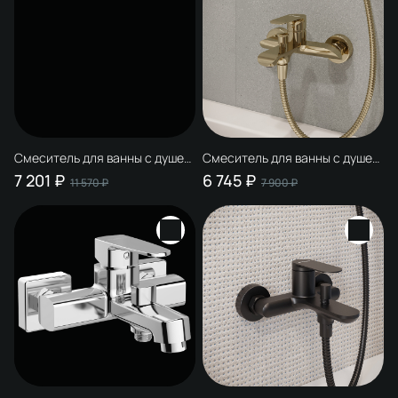
Смеситель для ванны с душем
Смеситель для ванны с душем
STWORKI Молде S23100GG
STWORKI Копенгаген
7 201 ₽
6 745 ₽
11 570 ₽
7 900 ₽
глянцевое золото, латунь,
S42100GM матовое золото,
современный, + Душевой
латунь, современный
гарнитур Гётеборг S03190GG,
глянцевое золото