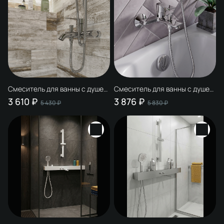
Смеситель для ванны с душем
Смеситель для ванны с душем
STWORKI Стокгольм
STWORKI Хельсинки
3 610 ₽
3 876 ₽
5 430 ₽
5 830 ₽
HFSG10000 глянцевый хром,
HFHS10000 глянцевый хром,
латунь, современный
латунь, современный,
однорычажный