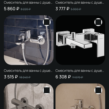
Смеситель для ванны с душем
Смеситель для ванны с душем
STWORKI Купервик S22100CR
STWORKI Сортланд S10100BK
5 860 ₽
3 777 ₽
8 220 ₽
5 300 ₽
хром, латунь, современный
матовый черный, латунь,
современный
Смеситель для ванны с душем
Смеситель для ванны с душем
STWORKI Сортланд S10100CR
STWORKI Ольтен S39100CR
3 515 ₽
6 308 ₽
18 240 ₽
11 070 ₽
хром, латунь, современный
хром, латунь, современный