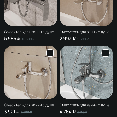
Смеситель для ванны с душем
Смеситель для ванны с душем
STWORKI Вестерос S26100CR
STWORKI Рандерс S19100CR
5 985 ₽
2 993 ₽
10 500 ₽
15 710 ₽
хром, латунь, современный
хром, латунь, современный
Смеситель для ванны с душем
Смеситель для ванны с душем
STWORKI Хельсингборг
STWORKI Ши S16100CR хром,
3 921 ₽
4 784 ₽
5 500 ₽
6 710 ₽
S18100CR хром, латунь,
латунь, современный