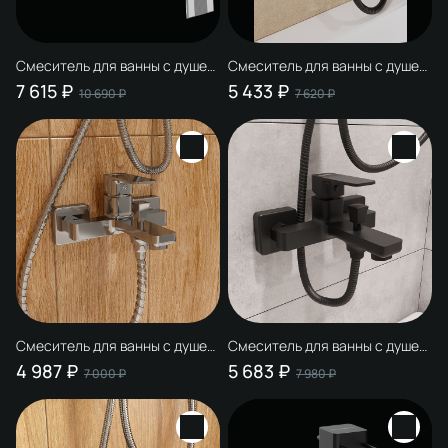
Смеситель для ванны с душем
Смеситель для ванны с душем
STWORKI Оденсе S12100CR
STWORKI Малунг S11100BG
7 615 ₽
5 433 ₽
10 690 ₽
7 620 ₽
хром, латунь, современный
матовый черный, глянцевое
золото, латунь, современный
Смеситель для ванны с душем
Смеситель для ванны с душем
STWORKI Мосс S43100CR
STWORKI Мосс S43100BK
4 987 ₽
5 683 ₽
7 000 ₽
7 980 ₽
хром, латунь, современный
матовый черный, латунь,
современный