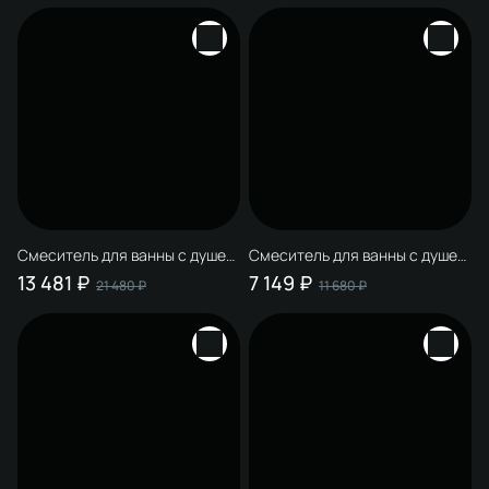
современный, + Душевой
современный, + Душевой
гарнитур Гётеборг S03190BK,
гарнитур Гётеборг S03190BK,
матовый черный
матовый черный
Смеситель для ванны с душем
Смеситель для ванны с душем
STWORKI Лерум S04100CR
STWORKI Копенгаген
13 481 ₽
7 149 ₽
21 480 ₽
11 680 ₽
хром, латунь, современный, +
S42100GG глянцевое золото,
Душевой гарнитур Гётеборг
латунь, современный, +
S03190CR, хром
Душевой гарнитур Ольборг
S20190GG, глянцевое золото