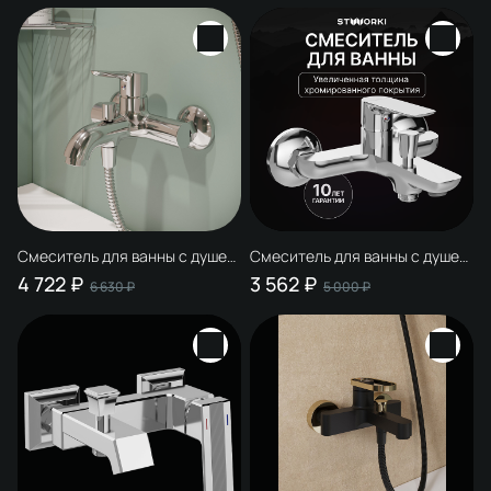
современный
Смеситель для ванны с душем
Смеситель для ванны с душем
STWORKI Хальмстад S15100CR
STWORKI Сторвик S14100CR
4 722 ₽
3 562 ₽
6 630 ₽
5 000 ₽
хром, латунь, современный
хром, латунь, современный