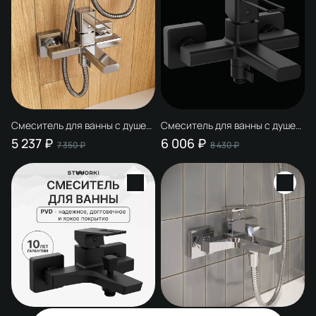
Смеситель для ванны с душем
Смеситель для ванны с душем
STWORKI Брамминг S40100CR
STWORKI Брамминг S40100BK
5 237 ₽
6 006 ₽
7 350 ₽
8 430 ₽
хром, латунь, современный
матовый черный, латунь,
современный