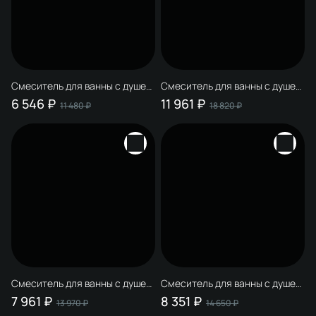
Смеситель для ванны с душем
Смеситель для ванны с душем
STWORKI Ноттвиль S34100BK
STWORKI Лерум S04100CR
6 546 ₽
11 961 ₽
11 480 ₽
18 820 ₽
матовый черный, латунь,
хром, латунь, современный, +
современный, + Душевой
Душевой гарнитур Ольборг
гарнитур Ольборг S20190BK,
S20190CR, хром
матовый черный
Смеситель для ванны с душем
Смеситель для ванны с душем
STWORKI Кронборг S28100BK
STWORKI Ноттвиль S34100BK
7 961 ₽
8 351 ₽
13 970 ₽
14 650 ₽
матовый черный, латунь,
матовый черный, латунь,