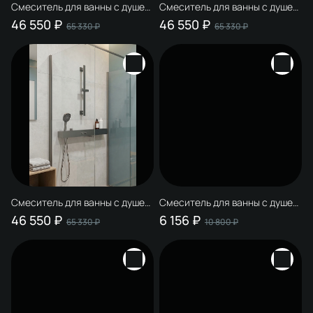
Смеситель для ванны с душем
Смеситель для ванны с душем
STWORKI STUDIO S511001WH
STWORKI STUDIO S511001S
46 550 ₽
46 550 ₽
65 330 ₽
65 330 ₽
матовый белый, латунь, с
сталь, латунь, с поворотным
поворотным изливом
изливом
Смеситель для ванны с душем
Смеситель для ванны с душем
STWORKI STUDIO S511001GB
STWORKI Кронборг S28100BK
46 550 ₽
6 156 ₽
65 330 ₽
10 800 ₽
вороненая сталь, латунь, с
матовый черный, латунь,
поворотным изливом
современный, + Душевой
гарнитур Ольборг S20190BK,
матовый черный