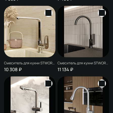
однорычажный, с поворотным
изливом, с аэратором,
матовый
Смеситель для кухни STWORKI
Смеситель для кухни STWORKI
HDA3338XH
HWX5015-P01BK
10 308 ₽
11 134 ₽