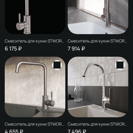
Смеситель для кухни STWORKI
Смеситель для кухни STWORKI
HSTW07000 никель,
HSTW07200 никель
6 175 ₽
7 914 ₽
однорычажный, с поворотным
изливом, с аэратором,
матовый
Смеситель для кухни STWORKI
Смеситель для кухни STWORKI
HSTW07100 никель,
HDA4228XH2
4 655 ₽
7 496 ₽