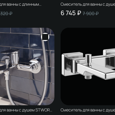
для ванны с длинным
Смеситель для ванны с душ
WORKI Киркенес S45110S
Копенгаген S42100GM матов
6 745 ₽
 320 ₽
7 900 ₽
 сталь, сатин, с
латунь, современный
 изливом
для ванны с душем STWORKI
Смеситель для ванны с душ
0100CR хром, латунь,
Ольтен S39100CR хром, лату