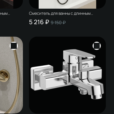
нным
Смеситель для ванны с длинным
S45115S
изливом STWORKI Киркенес S45110BK
5 216 ₽
9 150 ₽
с
матовый черный, с поворотным изливом