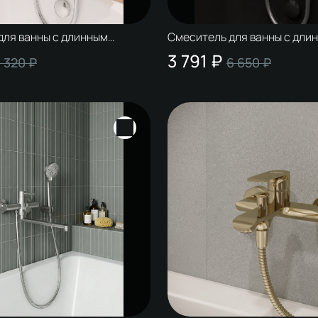
для ванны с длинным
Смеситель для ванны с дли
WORKI Киркенес S45115CR
изливом STWORKI Киркенес 
3 791 ₽
 320 ₽
6 650 ₽
воротным изливом
нержавеющая сталь, сатин, 
поворотным изливом