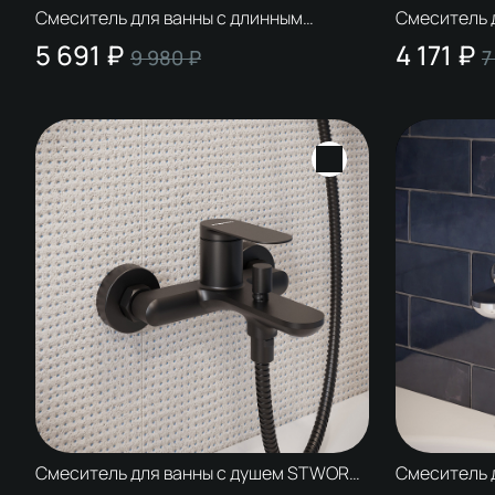
Смеситель для ванны с длинным
Смеситель 
изливом STWORKI Киркенес S45110CR
изливом ST
5 691 ₽
4 171 ₽
9 980 ₽
7
глянцевый хром, с поворотным изливом
нержавеющая
поворотным
Смеситель для ванны с душем STWORKI
Смеситель 
Сортланд S10100BK матовый черный,
Сортланд S1