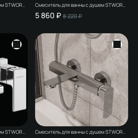
ем STWORKI
Смеситель для ванны с душем STWORKI
ое золото,
Купервик S22100CR хром, латунь,
5 860 ₽
8 220 ₽
современный
ем STWORKI
Смеситель для ванны с душем STWORKI
нь,
Вестерос S26100CR хром, латунь,