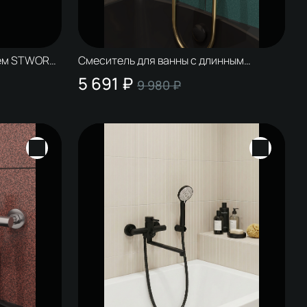
ем STWORKI
Смеситель для ванны с длинным
золото,
изливом STWORKI Киркенес S45115GM
5 691 ₽
9 980 ₽
шевой
матовое золото, с поворотным изливом
G,