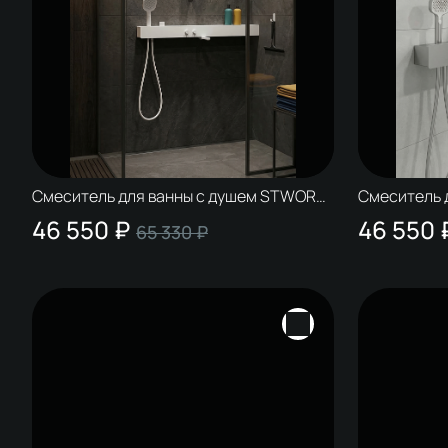
Смеситель для ванны с душем STWORKI
Смеситель 
STUDIO S511001WH матовый белый,
STUDIO S511
46 550 ₽
46 550 
65 330 ₽
латунь, с поворотным изливом
поворотным