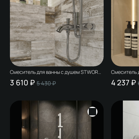
Смеситель для ванны с душем STWORKI
Смеситель 
Стокгольм HFSG10000 глянцевый хром,
Дублин HFD
3 610 ₽
4 237 ₽
5 430 ₽
латунь, современный
латунь, со