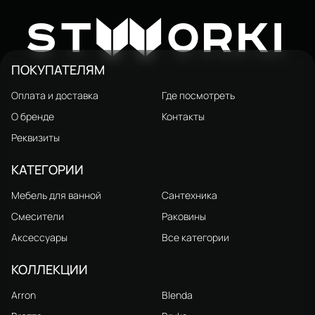
Дозатор для жидкого мыла
Дозатор для жидкого мыла
STWORKI Дублин S41320GB
STWORKI Дублин HADB37000
2 461 ₽
1 064 ₽
W
4 320 ₽
1 600 ₽
ST
ORKI
настенный, вороненая сталь
настенный, хром
ПОКУПАТЕЛЯМ
Оплата и доставка
Где посмотреть
О бренде
Контакты
Реквизиты
КАТЕГОРИИ
Мебель для ванной
Сантехника
Смесители
Раковины
Аксессуары
Все категории
КОЛЛЕКЦИИ
Arron
Blenda