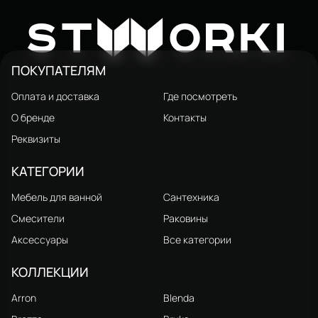
Мыльница STWORKI Дублин
Мыльница STWORKI Дублин
S41310CR настенная,
HADB34200 настенная,
1 416 ₽
684 ₽
W
2 480 ₽
1 030 ₽
ST
ORKI
стеклянная, глянцевый хром
стеклянная, хром
ПОКУПАТЕЛЯМ
Оплата и доставка
Где посмотреть
О бренде
Контакты
Реквизиты
КАТЕГОРИИ
Мебель для ванной
Сантехника
Смесители
Раковины
Аксессуары
Все категории
КОЛЛЕКЦИИ
Arron
Blenda