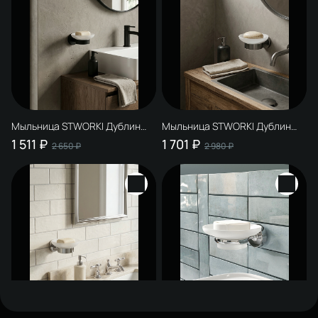
Мыльница STWORKI Дублин
Мыльница STWORKI Дублин
S41310BK настенная,
S41310GB настенная,
1 511 ₽
1 701 ₽
2 650 ₽
2 980 ₽
стеклянная, матовая черная
стеклянная, вороненая сталь