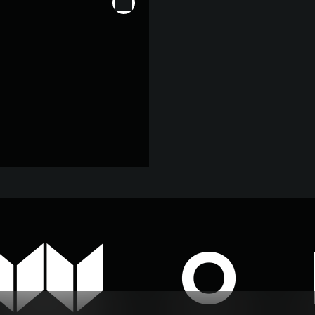
RKI Дублин Дозатор для
ла S41320GB + Мыльница
 300 ₽
W
O