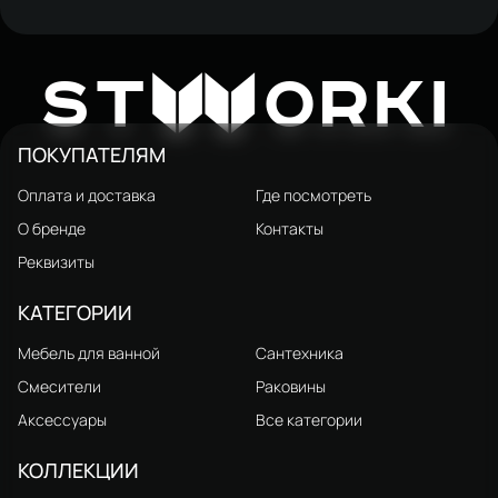
Душевой трап (лоток)
Душевой трап (лоток)
STWORKI Дублин S416260CR
STWORKI Дублин S416280CR
2 556 ₽
2 936 ₽
W
3 840 ₽
4 410 ₽
ST
ORKI
60 см, решетка хром, с
80 см, решетка хром, с
сифоном, под плитку
сифоном, под плитку
ПОКУПАТЕЛЯМ
Оплата и доставка
Где посмотреть
О бренде
Контакты
Реквизиты
КАТЕГОРИИ
Мебель для ванной
Сантехника
Смесители
Раковины
Аксессуары
Все категории
КОЛЛЕКЦИИ