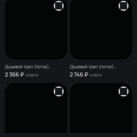
Душевой трап (лоток)
Душевой трап (лоток)
STWORKI Дублин S416250CR
STWORKI Дублин S416270CR 70
2 366 ₽
2 746 ₽
3 560 ₽
4 130 ₽
50 см, решетка хром, с
см, решетка хром, с сифоном,
сифоном, под плитку
под плитку