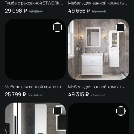
Тумба с раковиной STWORKI
Мебель для ванной комнаты
Эстерсунд 75 белая матовая
STWORKI Эстерсунд 90 белая
29 098 ₽
49 656 ₽
48 120 ₽
58 444 ₽
матовая
Мебель для ванной комнаты
Мебель для ванной комнаты
STWORKI Эстерсунд 60 белая
STWORKI Хадстен 80 белая, в
25 799 ₽
49 315 ₽
53 040 ₽
73 420 ₽
матовая
классическом стиле,
подвесная (комплект,
гарнитур)