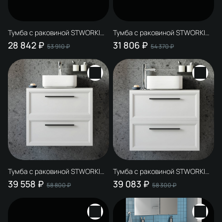
Тумба с раковиной STWORKI
Тумба с раковиной STWORKI
Эстерсунд 60 белая матовая,
Эстерсунд 60 белая матовая,
28 842 ₽
31 806 ₽
53 910 ₽
54 370 ₽
простоун беж
монте тиберио
Тумба с раковиной STWORKI
Тумба с раковиной STWORKI
Эстерсунд 75 белая матовая,
Эстерсунд 75 белая матовая,
39 558 ₽
39 083 ₽
58 800 ₽
58 300 ₽
монте тиберио
простоун беж с отверстием
под смеситель в столешнице