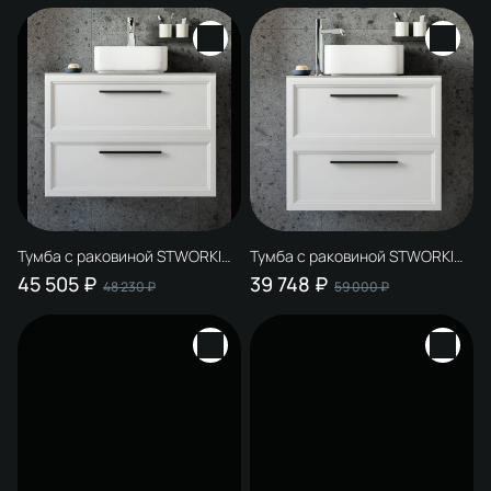
отверстием под смеситель в
столешнице
Тумба с раковиной STWORKI
Тумба с раковиной STWORKI
Эстерсунд 90 белая матовая,
Эстерсунд 75 белая матовая,
45 505 ₽
39 748 ₽
48 230 ₽
59 000 ₽
монте тиберио
роверелла с отверстием под
смеситель в столешнице