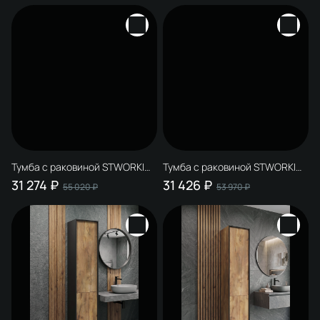
серая
Тумба с раковиной STWORKI
Тумба с раковиной STWORKI
Эстерсунд 60 белая матовая,
Эстерсунд 60 белая матовая,
31 274 ₽
31 426 ₽
55 020 ₽
53 970 ₽
роверелла с отверстием под
простоун беж с отверстием
смеситель в столешнице
под смеситель в столешнице