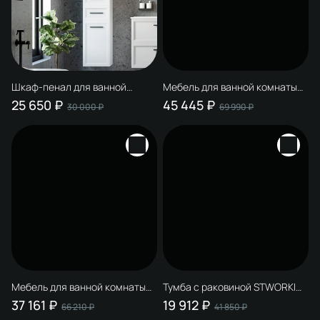
Шкаф-пенал для ванной
Мебель для ванной комнаты
STWORKI Эстерсунд Правый
STWORKI Эстерсунд 75 белая
25 650 ₽
45 445 ₽
30 000 ₽
69 990 ₽
подвесной, матовый белый,
матовая, монте тиберио
фурнитура черная
Мебель для ванной комнаты
Тумба с раковиной STWORKI
STWORKI Эстерсунд 60 белая
Эстерсунд 60 белая матовая
37 161 ₽
19 912 ₽
66 210 ₽
41 850 ₽
матовая, роверелла с