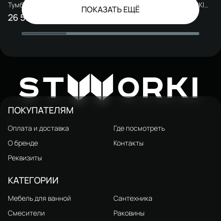
Тумба с раковиной STWORKI
Тумба с раковиной STWORKI
ПОКАЗАТЬ ЕЩЁ
Хадстен 55 напольная, белая
Хадстен 55 подвесная, латте
26 593 ₽
27 085 ₽
32 800 ₽
31 000 ₽
W
ST
ORKI
ПОКУПАТЕЛЯМ
Оплата и доставка
Где посмотреть
О бренде
Контакты
Реквизиты
КАТЕГОРИИ
Мебель для ванной
Сантехника
Смесители
Раковины