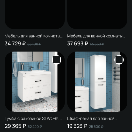
Мебель для ванной комнаты
Мебель для ванной комнаты
STWORKI Эстерсунд 60 белая
STWORKI Эстерсунд 60 белая
34 729 ₽
37 693 ₽
65 100 ₽
65 560 ₽
матовая, простоун беж
матовая, монте тиберио
Тумба с раковиной STWORKI
Шкаф-пенал для ванной
Хадстен 80 подвесная, белая
STWORKI Хадстен 40
29 365 ₽
19 323 ₽
52 420 ₽
25 500 ₽
подвесной, белый, фурнитура