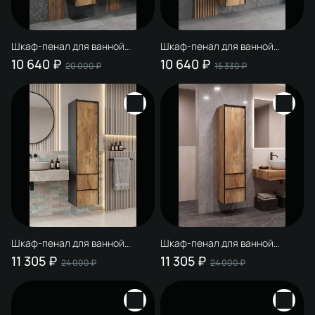
Шкаф-пенал для ванной
Шкаф-пенал для ванной
STWORKI Гриндстед 40
STWORKI Гриндстед 40
10 640 ₽
10 640 ₽
20 000 ₽
15 330 ₽
подвесной, дуб таксония,
подвесной, дуб таксония
матовый антрацит
Шкаф-пенал для ванной
Шкаф-пенал для ванной
STWORKI Гриндстед 40 477
STWORKI Гриндстед 40 477
11 305 ₽
11 305 ₽
24 000 ₽
24 000 ₽
VP.Gr.D.A. подвесной, дуб
VP.Gr.D подвесной, дуб
таксония, матовый антрацит
таксония