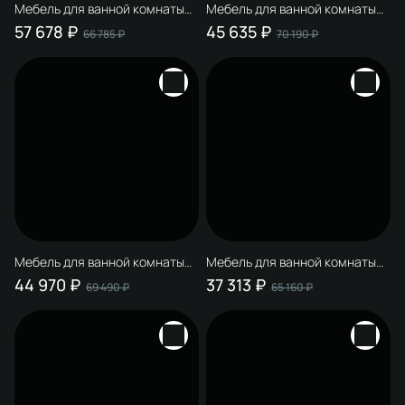
Мебель для ванной комнаты
Мебель для ванной комнаты
STWORKI Эстерсунд 90 белая
STWORKI Эстерсунд 75 белая
57 678 ₽
45 635 ₽
66 785 ₽
70 190 ₽
матовая, монте тиберио
матовая, роверелла с
отверстием под смеситель в
столешнице
Мебель для ванной комнаты
Мебель для ванной комнаты
STWORKI Эстерсунд 75 белая
STWORKI Эстерсунд 60 белая
44 970 ₽
37 313 ₽
69 490 ₽
65 160 ₽
матовая, простоун беж с
матовая, простоун беж с
отверстием под смеситель в
отверстием под смеситель в
столешнице
столешнице