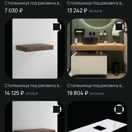
Столешница под раковину в
Столешница под раковину в
ванную STWORKI 253866 75
ванную STWORKI Ольборг 60
7 030 ₽
13 242 ₽
16 140 ₽
простоун беж, керамогранит
французский дуб, фанера
Столешница под раковину в
Столешница под раковину в
ванную STWORKI Ольборг 80
ванную STWORKI Ольборг 120
14 125 ₽
19 804 ₽
17 170 ₽
34 740 ₽
дуб карпентер, фанера
французский дуб, фанера