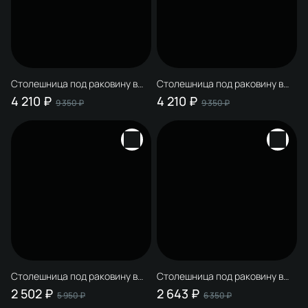
Столешница под раковину в
Столешница под раковину в
ванную STWORKI Монтре 120
ванную STWORKI Монтре 120
4 210 ₽
4 210 ₽
9 350 ₽
9 350 ₽
белая, МДФ, с отверстием
белая, МДФ, с отверстием по
слева, с О-образными белыми
центру, с О-образными
кронштейнами
белыми кронштейнами
Столешница под раковину в
Столешница под раковину в
ванную STWORKI Монтре 60
ванную STWORKI Монтре 70
2 502 ₽
2 643 ₽
5 950 ₽
6 350 ₽
белая, МДФ, с отверстием по
белая, МДФ, с отверстием по