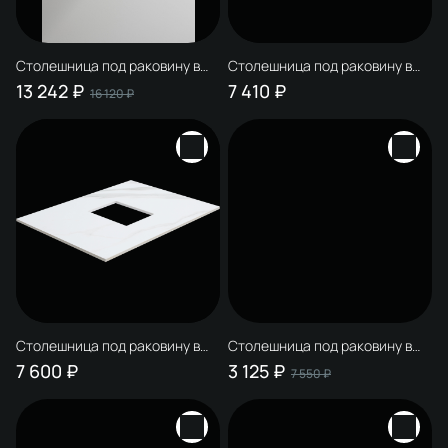
Столешница под раковину в
Столешница под раковину в
ванную STWORKI Ольборг 60
ванную STWORKI 253870 60
13 242 ₽
7 410 ₽
16 120 ₽
дуб карпентер, фанера
простоун беж, керамогранит
Столешница под раковину в
Столешница под раковину в
ванную STWORKI 253878 60
ванную STWORKI Монтре 60
7 600 ₽
3 125 ₽
7 550 ₽
монте тиберио, керамогранит
белая, МДФ, с отверстием по
центру, с О-образными
белыми кронштейнами