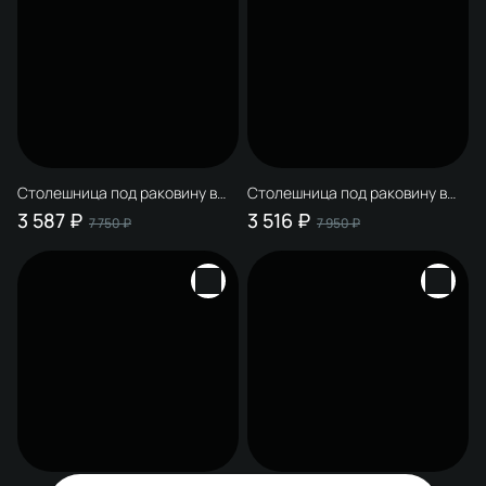
Столешница под раковину в
Столешница под раковину в
ванную STWORKI Монтре 120
ванную STWORKI Монтре 70
3 587 ₽
3 516 ₽
7 750 ₽
7 950 ₽
белая, МДФ, с отверстием по
белый мрамор, МДФ, с
центру, с Г-образными белыми
отверстием по центру, с О-
кронштейнами
образными белыми
кронштейнами