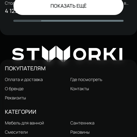
Столешница под раковину в
Столешница под раковину в
ПОКАЗАТЬ ЕЩЁ
ванную STWORKI Монтре 100
ванную STWORKI Монтре 100
4 129 ₽
4 112 ₽
8 800 ₽
8 750 ₽
белый мрамор, МДФ, с
белый мрамор, МДФ, с
отверстием справа, с О-
отверстием по центру, с О-
образными белыми
образными белыми
кронштейнами
кронштейнами
W
ST
ORKI
ПОКУПАТЕЛЯМ
Оплата и доставка
Где посмотреть
О бренде
Контакты
Реквизиты
КАТЕГОРИИ
Мебель для ванной
Сантехника
Смесители
Раковины