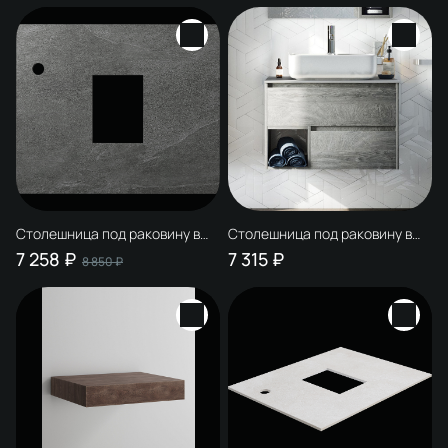
Столешница под раковину в
Столешница под раковину в
ванную STWORKI 253871 60
ванную STWORKI 253875 75
7 258 ₽
7 315 ₽
8 850 ₽
роверелла, керамогранит
монте тиберио, керамогранит