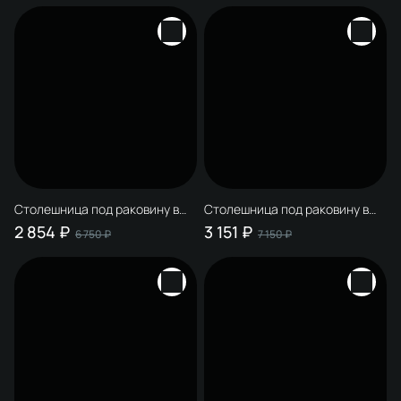
центру, с Г-образными белыми
центру, с Г-образными белыми
кронштейнами
кронштейнами
Столешница под раковину в
Столешница под раковину в
ванную STWORKI Монтре 80
ванную STWORKI Монтре 100
2 854 ₽
3 151 ₽
6 750 ₽
7 150 ₽
белая, МДФ, с отверстием по
белая, МДФ, с отверстием
центру, с Г-образными белыми
справа, с Г-образными
кронштейнами
белыми кронштейнами