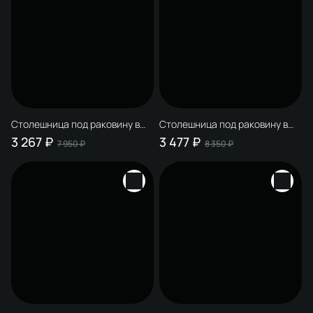
Столешница под раковину в
Столешница под раковину в
ванную STWORKI Монтре 70
ванную STWORKI Монтре 80
3 267 ₽
3 477 ₽
7 950 ₽
8 350 ₽
белая, МДФ, с отверстием по
белая, МДФ, с отверстием по
центру, с О-образными
центру, с О-образными
белыми кронштейнами
белыми кронштейнами