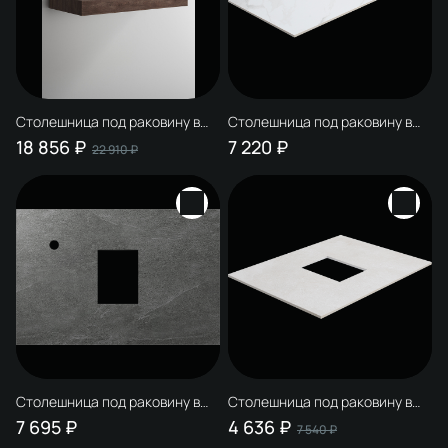
Столешница под раковину в
Столешница под раковину в
ванную STWORKI Ольборг 100
ванную STWORKI 253872 90
18 856 ₽
7 220 ₽
22 910 ₽
дуб карпентер, фанера
монте тиберио, керамогранит
Столешница под раковину в
Столешница под раковину в
ванную STWORKI 253867 75
ванную STWORKI 253879 60
7 695 ₽
4 636 ₽
7 540 ₽
роверелла, керамогранит
простоун беж, керамогранит