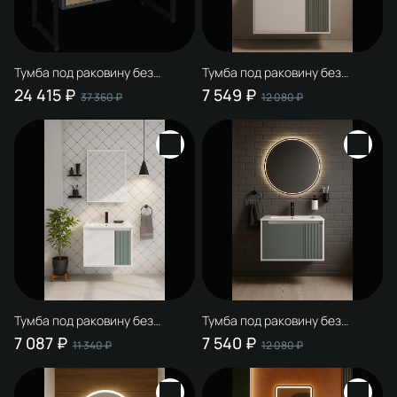
Тумба под раковину без
Тумба под раковину без
столешницы STWORKI
столешницы STWORKI
24 415 ₽
7 549 ₽
37 360 ₽
12 080 ₽
Кронборг 70 с опорами
Мурманск 70 подвесная,
белая, бирюза
Тумба под раковину без
Тумба под раковину без
столешницы STWORKI
столешницы STWORKI
7 087 ₽
7 540 ₽
11 340 ₽
12 080 ₽
Мурманск 60 подвесная,
Мурманск 70 подвесная,
белая, бирюза
бирюза