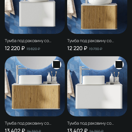
Тумба под раковину со
Тумба под раковину со
столешницей STWORKI
столешницей STWORKI
12 220 ₽
12 220 ₽
19 820 ₽
19 790 ₽
Ноттвиль 60 белая, с
Ноттвиль 60 дуб верона, с
отверстием под смеситель
отверстием под смеситель
Тумба под раковину со
Тумба под раковину со
столешницей STWORKI
столешницей STWORKI
13 402 ₽
13 402 ₽
24 360 ₽
24 360 ₽