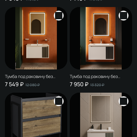
Мурманск 60 подвесная,
Мурманск 60 подвесная,
белая
бирюза
Тумба под раковину без
Тумба под раковину без
столешницы STWORKI
столешницы STWORKI
7 549 ₽
7 950 ₽
12 080 ₽
13 320 ₽
Мурманск 70 подвесная,
Мурманск 80 подвесная,
белая, антрацит
белая, антрацит