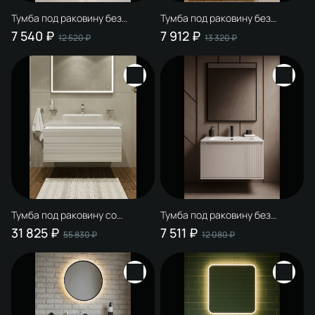
Тумба под раковину без
Тумба под раковину без
столешницы STWORKI
столешницы STWORKI
7 540 ₽
7 912 ₽
12 520 ₽
13 320 ₽
Мурманск 70 подвесная,
Мурманск 80 подвесная,
антрацит
белая
Тумба под раковину со
Тумба под раковину без
столешницей STWORKI
столешницы STWORKI
31 825 ₽
7 511 ₽
55 830 ₽
12 080 ₽
Рандерс 100 белая,
Мурманск 70 подвесная,
подвесная, с подсветкой
белая