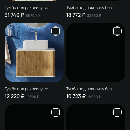
Тумба под раковину со
Тумба под раковину без
столешницей STWORKI
столешницы STWORKI
31 749 ₽
18 772 ₽
55 700 ₽
32 330 ₽
Рандерс 100 антрацит,
Гриндстед 60 с опорами, дуб
подвесная, с подсветкой
таксония
Тумба под раковину со
Тумба под раковину без
столешницей STWORKI
столешницы STWORKI
12 220 ₽
10 723 ₽
19 720 ₽
18 600 ₽
Ноттвиль 60 дуб верона, без
Мурманск 60 (FR2)
выреза под смеситель
напольная, антрацит