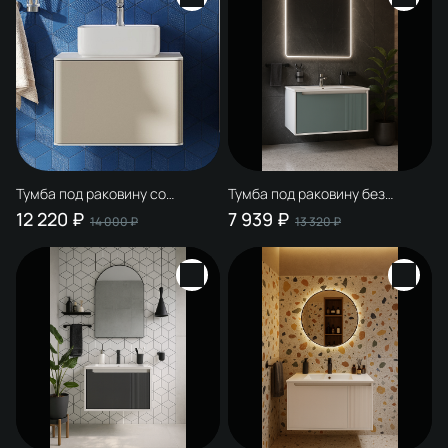
Тумба под раковину со
Тумба под раковину без
столешницей STWORKI
столешницы STWORKI
12 220 ₽
7 939 ₽
14 000 ₽
13 320 ₽
Ноттвиль 60 бежевый шелк,
Мурманск 80 подвесная,
без выреза под смеситель
бирюза