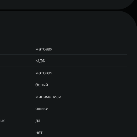
матовая
МДФ
матовая
белый
минимализм
ящики
ния
да
нет