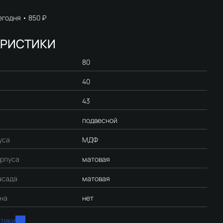
егодня
850 ₽
ЕРИСТИКИ
80
40
43
подвесной
уса
МДФ
орпуса
матовая
асада
матовая
ина
нет
стики