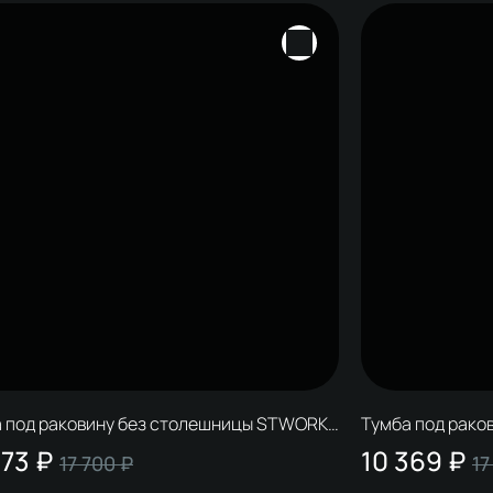
 под раковину без столешницы STWORKI
Тумба под рако
нск 80 (FR1) напольная, белая
Мурманск 70 (F
973 ₽
10 369 ₽
17 700 ₽
17