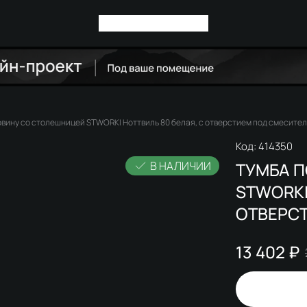
овину со столешницей STWORKI Ноттвиль 80 белая, с отверстием под смесител
Код:
414350
В НАЛИЧИИ
ТУМБА 
STWORKI
ОТВЕРС
13 402 ₽