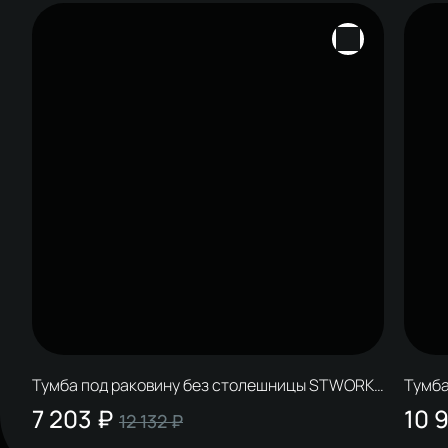
Тумба под раковину без столешницы STWORKI
Тумба
Мурманск 60 (FR2) подвесная, антрацит
Мурма
7 203 ₽
10 
12 132 ₽