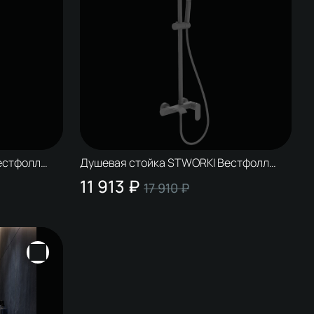
естфолл
Душевая стойка STWORKI Вестфолл
аль
W1H306-MB черная матовая
11 913 ₽
17 910 ₽