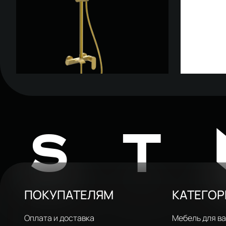
Душевая стойка STWORKI Вестфолл
Душевая ст
W1H306-BG матовое золото
W1H306-C 
19 551 ₽
13 395 
ST
ПОКУПАТЕЛЯМ
КАТЕГО
Оплата и доставка
Мебель для в