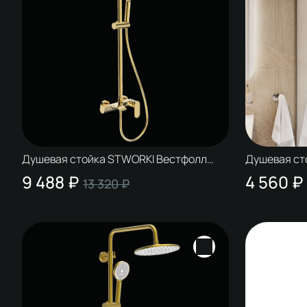
Душевая стойка STWORKI Вестфолл
Душевая ст
W1H306-G глянцевое золото
WH626-MB 
9 488 ₽
4 560 ₽
13 320 ₽