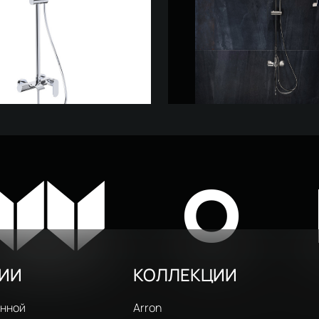
ойка STWORKI Вестфолл
Душевая стойка STWORKI В
хром
WH626-C хром
₽
6 365 ₽
23 500 ₽
W
O
РИИ
КОЛЛЕКЦИИ
анной
Arron