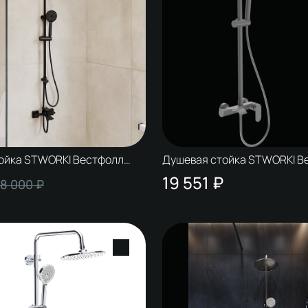
ойка STWORKI Вестфолл
Душевая стойка STWORKI В
черная матовая
W1H306-Grey воронёная ст
19 551 ₽
8 000 ₽