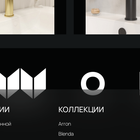
для раковины STWORKI
Смеситель для раковины S
08010GM матовое золото
Вестфолл S08010BK матовы
5 216 ₽
10 150 ₽
9 150 ₽
W
O
РИИ
КОЛЛЕКЦИИ
анной
Arron
Blenda