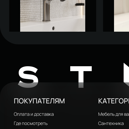
Смеситель для раковины STWORKI
Смеситель 
Вестфолл S08010GB вороненая сталь
Вестфолл S
5 501 ₽
5 786 ₽
9 650 ₽
ST
ПОКУПАТЕЛЯМ
КАТЕГО
Оплата и доставка
Мебель для в
Где посмотреть
Сантехника