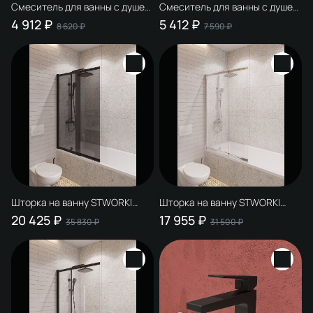
Смеситель для ванны с душем
Смеситель для ванны с душем
STWORKI Нюборг S37100CR
STWORKI Нюборг S37100BK
4 912 ₽
5 412 ₽
8 620 ₽
7 590 ₽
хром, латунь, современный
матовый черный, латунь,
современный
Шторка на ванну STWORKI
Шторка на ванну STWORKI
Нюборг 100х145 профиль
Нюборг 100х145 профиль хром
20 425 ₽
17 955 ₽
35 830 ₽
31 500 ₽
черный матовый,
глянцевый
тонированное стекло