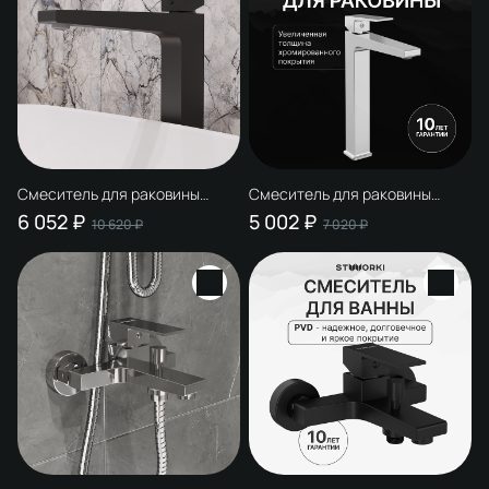
Смеситель для раковины
Смеситель для раковины
STWORKI Нюборг S37020BK
STWORKI Нюборг S37020CR
6 052 ₽
5 002 ₽
10 620 ₽
7 020 ₽
матовый черный
хром