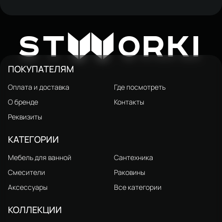
Консоль с раковиной STWORKI
Нюборг 100 напольная
30 399 ₽
W
47 998 ₽
ST
ORKI
ПОКУПАТЕЛЯМ
Оплата и доставка
Где посмотреть
О бренде
Контакты
Реквизиты
КАТЕГОРИИ
Мебель для ванной
Сантехника
Смесители
Раковины
Аксессуары
Все категории
КОЛЛЕКЦИИ