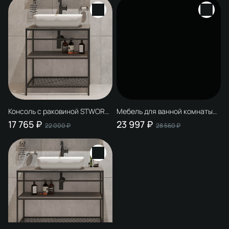
Консоль с раковиной STWORKI
Мебель для ванной комнаты
Нюборг 70 напольная, с
STWORKI Нюборг 70 с
17 765 ₽
23 997 ₽
22 000 ₽
28 560 ₽
раковиной
зеркалом, в стиле лофт,
черная (комплект, гарнитур)