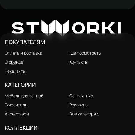
Смеситель для раковины
Смеситель для раковины
STWORKI Нюборг S37010BK
STWORKI Нюборг S37010CR
5 292 ₽
6 650 ₽
W
6 190 ₽
ST
ORKI
матовый черный
хром
ПОКУПАТЕЛЯМ
Оплата и доставка
Где посмотреть
О бренде
Контакты
Реквизиты
КАТЕГОРИИ
Мебель для ванной
Сантехника
Смесители
Раковины
Аксессуары
Все категории
КОЛЛЕКЦИИ