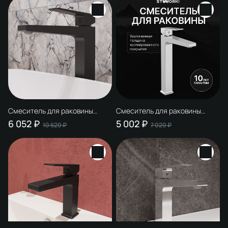
Смеситель для раковины
Смеситель для раковины
STWORKI Нюборг S37020BK
STWORKI Нюборг S37020CR
6 052 ₽
5 002 ₽
10 620 ₽
7 020 ₽
матовый черный
хром