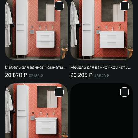
Мебель для ванной комнаты
Мебель для ванной комнаты
STWORKI Копенгаген 60 белая,
STWORKI Копенгаген 80 белая,
20 870 ₽
26 203 ₽
37 180 ₽
46 540 ₽
подвесная, в современном
в современном стиле,
стиле, российская (гарнитур,
подвесная, российская
комплект)
(гарнитур, комплект)