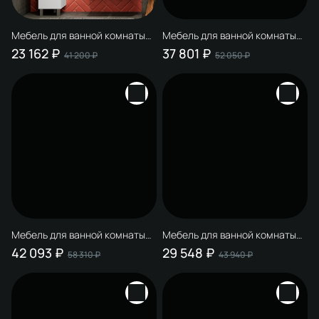
Мебель для ванной комнаты
Мебель для ванной комнаты
STWORKI Копенгаген 70 белая,
STWORKI Копенгаген 60 белая,
23 162 ₽
37 801 ₽
41 200 ₽
52 050 ₽
подвесная, в современном
с раковиной STWORKI Moduo
стиле (комплект, гарнитур)
55 Leaf
Мебель для ванной комнаты
Мебель для ванной комнаты
STWORKI Копенгаген 60 белая
STWORKI Копенгаген 70
42 093 ₽
29 548 ₽
58 310 ₽
43 940 ₽
со светло-серой
подвесная, белая, зеркало
столешницей, с раковиной
AM.PM Func 65
Moduo 50 Square