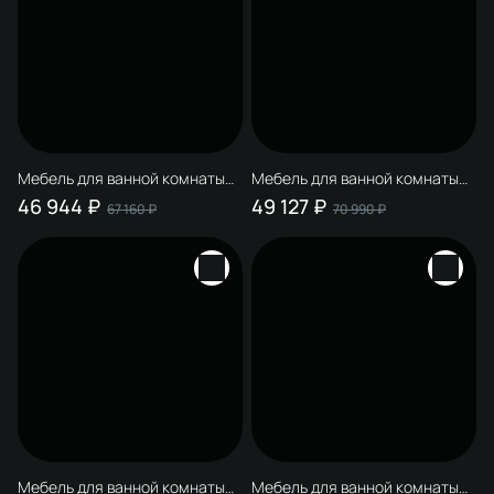
Мебель для ванной комнаты
Мебель для ванной комнаты
STWORKI Копенгаген
STWORKI Копенгаген 80 белая
46 944 ₽
49 127 ₽
67 160 ₽
70 990 ₽
Копенгаген 80 белая со
со светлой столешницей, с
светло-серой столешницей, с
раковиной Moduo 50 Square
раковиной Moduo 50 Square
Мебель для ванной комнаты
Мебель для ванной комнаты