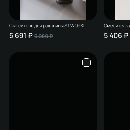
Смеситель для раковины STWORKI
Смеситель 
Копенгаген S42010BK черный
Копенгаген
5 691 ₽
5 406 ₽
9 980 ₽