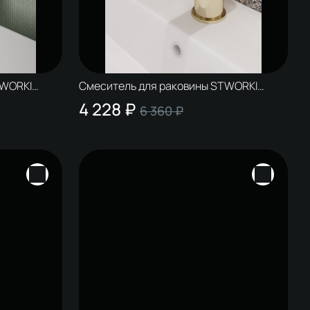
TWORKI
Смеситель для раковины STWORKI
Копенгаген S42010GG глянцевое золото
4 228 ₽
6 360 ₽