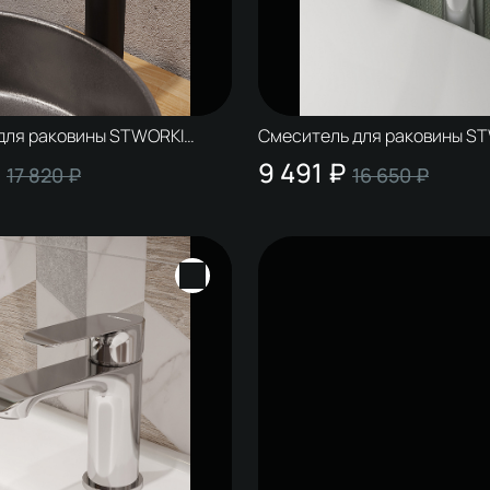
для раковины STWORKI
Смеситель для раковины S
 S42020BK черный
Копенгаген S42020CR хром
9 491 ₽
17 820 ₽
16 650 ₽