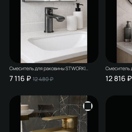
Смеситель для раковины STWORKI
Смеситель 
Копенгаген S42010GB вороненая сталь
Копенгаген
7 116 ₽
12 816 ₽
12 480 ₽