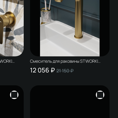
TWORKI
Смеситель для раковины STWORKI
НУТРЕННЕЙ
Копенгаген S42020GM матовое золото
12 056 ₽
21 150 ₽