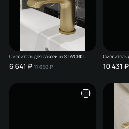
Смеситель для раковины STWORKI
Смеситель 
Копенгаген S42010GM матовое золото
Копенгаген
6 641 ₽
10 431 ₽
11 650 ₽
SW-001CR 