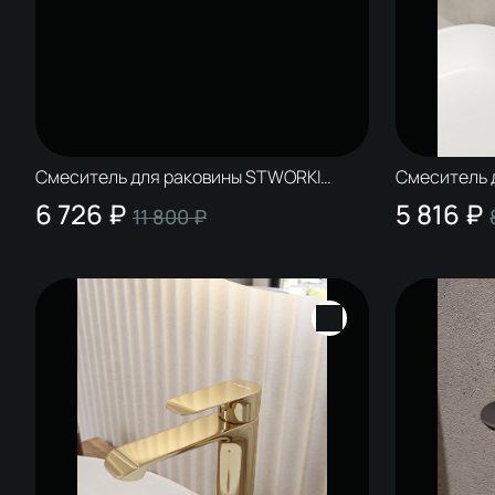
Смеситель для раковины STWORKI
Смеситель 
Копенгаген S42010BK + донный клапан
Копенгаген
6 726 ₽
5 816 ₽
11 800 ₽
SW-001BK черный матовый
ЧАСТЬЮ, гл