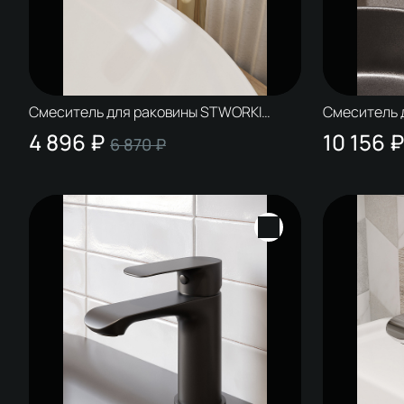
Смеситель для раковины STWORKI
Смеситель 
Копенгаген S42020GG глянцевое
Копенгаген
4 896 ₽
10 156 ₽
6 870 ₽
золото