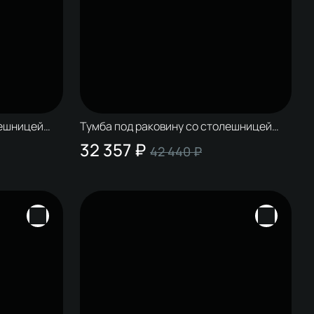
лешницей
Тумба под раковину со столешницей
ит, матовая
STWORKI Колдинг 60 антрацит,
32 357 ₽
42 440 ₽
сатиновая белая