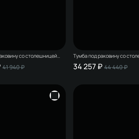
раковину со столешницей
Тумба под раковину со сто
лдинг 60 антрацит, матовая
STWORKI Колдинг 60 антрац
₽
34 257 ₽
41 940 ₽
44 440 ₽
белая