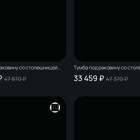
раковину со столешницей
Тумба под раковину со сто
лдинг 80 белая, матовый
STWORKI Колдинг 80 белая,
₽
33 459 ₽
47 870 ₽
47 370 ₽
белая