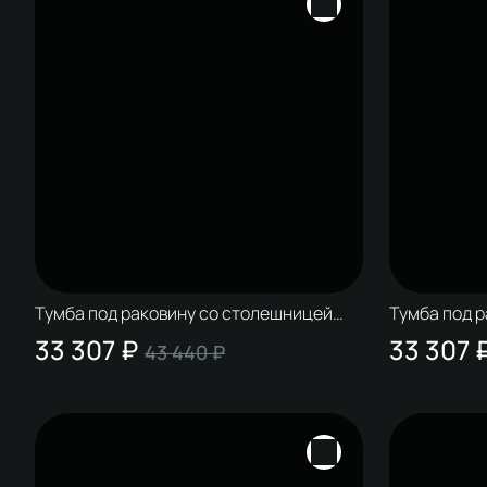
Тумба под раковину со столешницей
Тумба под 
STWORKI Колдинг 60 антрацит, матовый
STWORKI Ко
33 307 ₽
33 307 
43 440 ₽
орех
сатиновая 