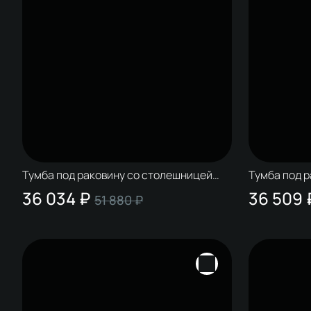
Тумба под раковину со столешницей
Тумба под 
STWORKI Колдинг 80 антрацит, матовая
STWORKI Ко
36 034 ₽
36 509 
51 880 ₽
серая
орех