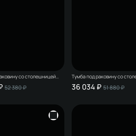
раковину со столешницей
Тумба под раковину со сто
лдинг 80 антрацит, матовый
STWORKI Колдинг 80 антрац
₽
36 034 ₽
52 380 ₽
51 880 ₽
белая