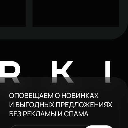
лешницей
Тумба под раковину со столешницей
 сатиновая
STWORKI Колдинг 80 антрацит,
36 034 ₽
51 880 ₽
сатиновая светло-серая
RK
ОПОВЕЩАЕМ О НОВИНКАХ
И ВЫГОДНЫХ ПРЕДЛОЖЕНИЯХ
БЕЗ РЕКЛАМЫ И СПАМА