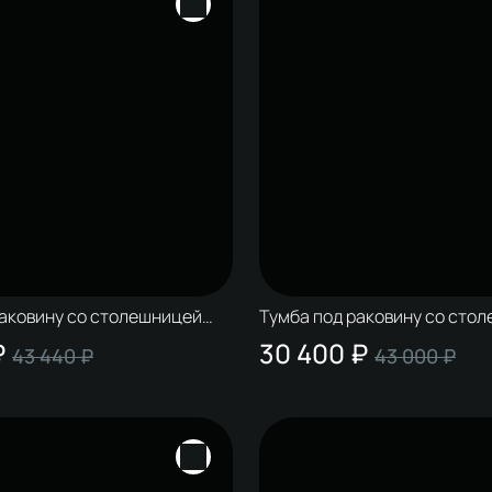
раковину со столешницей
Тумба под раковину со сто
лдинг 60 антрацит,
STWORKI Колдинг 60 белая,
₽
30 400 ₽
43 440 ₽
43 000 ₽
светло-серая
орех