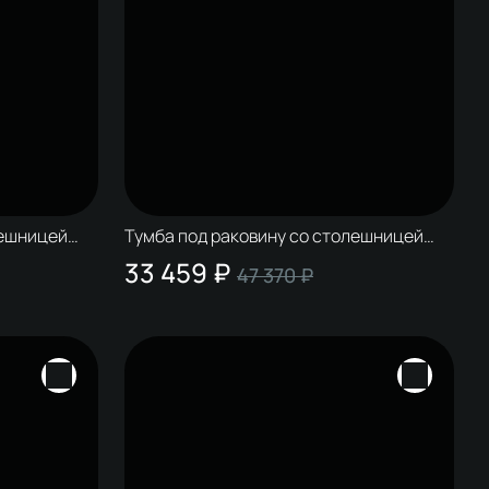
лешницей
Тумба под раковину со столешницей
 матовая
STWORKI Колдинг 80 белая, сатиновая
33 459 ₽
47 370 ₽
светло-серая