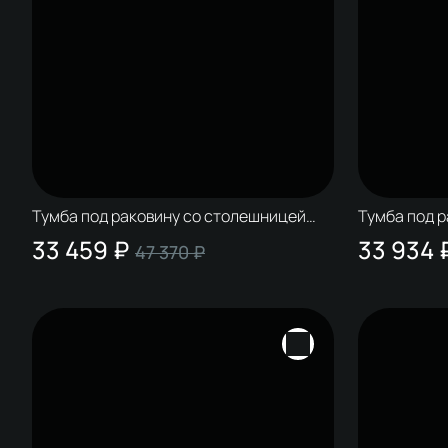
Тумба под раковину со столешницей
Тумба под 
STWORKI Колдинг 80 белая, матовая
STWORKI Ко
33 459 ₽
33 934 
47 370 ₽
серая
орех