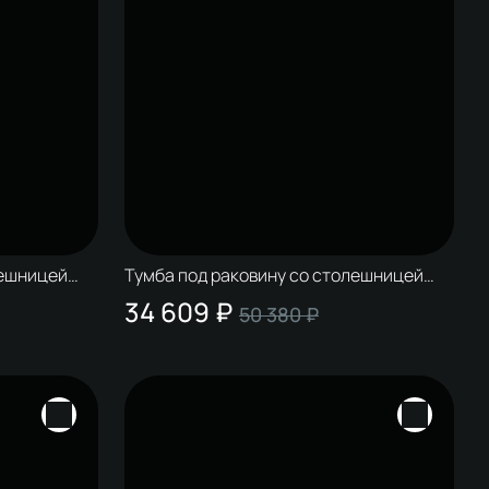
лешницей
Тумба под раковину со столешницей
ит, матовая
STWORKI Колдинг 80 антрацит,
34 609 ₽
50 380 ₽
сатиновая белая