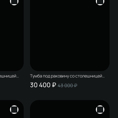
лешницей
Тумба под раковину со столешницей
 матовый
STWORKI Колдинг 60 белая, сатиновая
30 400 ₽
43 000 ₽
светло-серая