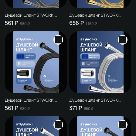
Душевой шланг STWORKI
Душевой шланг STWORKI
Колдинг S32260GB 150 см,
Колдинг S32260GM 150 см,
561 ₽
656 ₽
980 ₽
1 150 ₽
вороненая сталь
матовое золото
Душевой шланг STWORKI
Душевой шланг STWORKI
Колдинг S32265BK 200 см,
Колдинг S32260S сталь, сатин
561 ₽
371 ₽
980 ₽
650 ₽
матовый черный