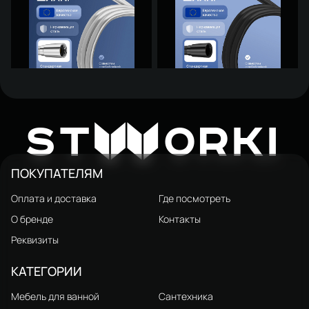
Душевой шланг STWORKI
Душевой шланг STWORKI
Колдинг S32265S сталь, сатин
Колдинг S32260BK 150 см,
466 ₽
466 ₽
W
820 ₽
820 ₽
ST
ORKI
матовый черный
ПОКУПАТЕЛЯМ
Оплата и доставка
Где посмотреть
О бренде
Контакты
Реквизиты
КАТЕГОРИИ
Мебель для ванной
Сантехника