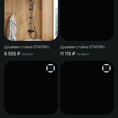
Душевая стойка STWORKI
Душевая стойка STWORKI
Колдинг S32180BK матовая
Колдинг S32180BK со
6 555 ₽
11 115 ₽
8 600 ₽
15 460 ₽
черная
смесителем Карлстад
S35100MB матовая черная