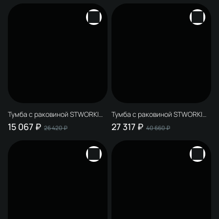
белая
Тумба с раковиной STWORKI
Тумба с раковиной STWORKI
Мурманск 60 (FR1) напольная,
Авила 120 R с раковиной Авила
15 067 ₽
27 317 ₽
26 420 ₽
40 660 ₽
белая