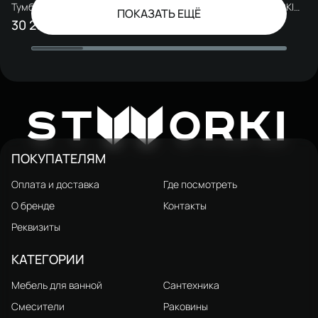
Тумба с раковиной STWORKI
Тумба с раковиной STWORKI
ПОКАЗАТЬ ЕЩЁ
Авила 120 L с раковиной Авила
Авила 120 R с дверцами, с
30 290 ₽
28 276 ₽
44 010 ₽
43 210 ₽
белый мрамор
раковиной Авила черный
мрамор
W
ST
ORKI
ПОКУПАТЕЛЯМ
Оплата и доставка
Где посмотреть
О бренде
Контакты
Реквизиты
КАТЕГОРИИ
Мебель для ванной
Сантехника
Смесители
Раковины