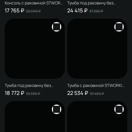
Консоль с раковиной STWORKI
Тумба под раковину без
Нюборг 70 напольная, с
столешницы STWORKI
17 765 ₽
24 415 ₽
22 000 ₽
37 360 ₽
раковиной
Кронборг 70 с опорами
Тумба под раковину без
Тумба с раковиной STWORKI
столешницы STWORKI
Авила 60 белая
18 772 ₽
22 534 ₽
32 330 ₽
37 400 ₽
Гриндстед 60 с опорами, дуб
таксония