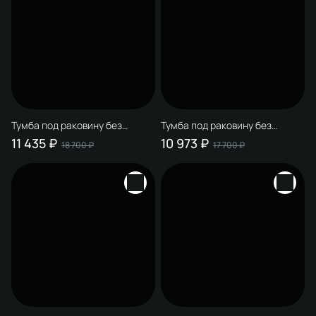
Тумба под раковину без
Тумба под раковину без
столешницы STWORKI
столешницы STWORKI
11 435 ₽
10 973 ₽
18 700 ₽
17 700 ₽
Мурманск 80 (FR2) напольная,
Мурманск 80 (FR1) напольная,
антрацит
белая