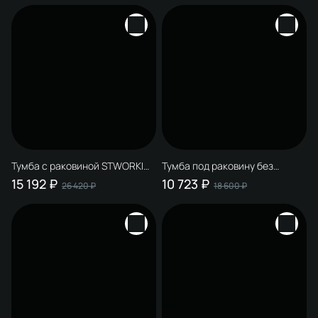
Тумба с раковиной STWORKI
Тумба под раковину без
Мурманск 60 (FR2)
столешницы STWORKI
15 192 ₽
10 723 ₽
26 420 ₽
18 600 ₽
напольная, белая
Мурманск 60 (FR2)
напольная, антрацит