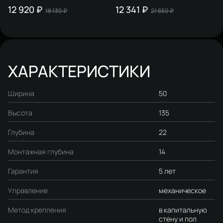
STWORKI S510000 + Кнопка
STWORKI Кронборг S28500CR
12 920 ₽
12 341 ₽
18 130 ₽
21 650 ₽
S51522BK цвет матовый
цвет хром, крепление к полу и
черный
стене, с регулировкой по
высоте
ХАРАКТЕРИСТИКИ
Ширина
50
Высота
135
Глубина
22
Монтажная глубина
14
Гарантия
5 лет
Управление
механическое
Метод крепления
в капитальную
стену и пол