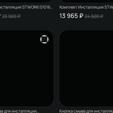
нсталляция STWORKI 510162
Комплект Инсталляция STW
0822 цвет глянцевый хром
+ Кнопка 230823 цвет матов
₽
13 965 ₽
23 900 ₽
24 500 ₽
ва для инсталляции
Кнопка смыва для инсталля