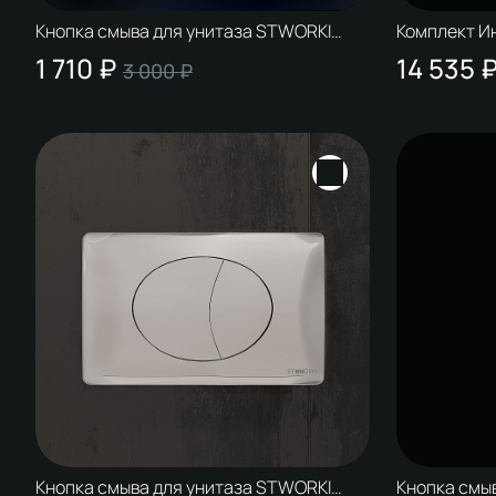
Кнопка смыва для унитаза STWORKI
Комплект И
230823 пластик, цвет матовый хром
+ Кнопка 23
1 710 ₽
14 535 
3 000 ₽
Кнопка смыва для унитаза STWORKI
Кнопка смы