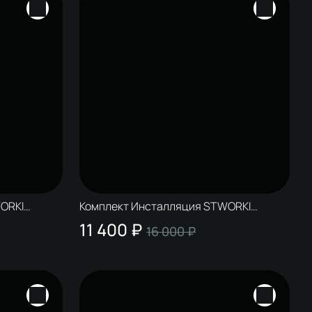
ORKI
Комплект Инсталляция STWORKI
K цвет
S510000 + Кнопка S51511WH цвет
11 400 ₽
16 000 ₽
глянцевый белый