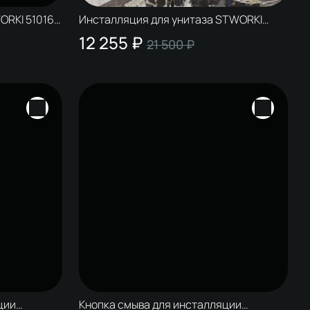
ORKI 510162
Инсталляция для унитаза STWORKI
ый хром
510162 крепление к полу и стене, с
12 255 ₽
21 500 ₽
шумоизоляцией
ции
Кнопка смыва для инсталляции