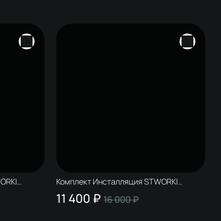
ORKI
Комплект Инсталляция STWORKI
 цвет
S510000 + Кнопка S51561WH цвет
11 400 ₽
16 000 ₽
глянцевый белый