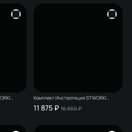
ORKI
Комплект Инсталляция STWORKI
цвет
S510000 + Кнопка S51531GBK цвет
11 875 ₽
16 660 ₽
глянцевый черный