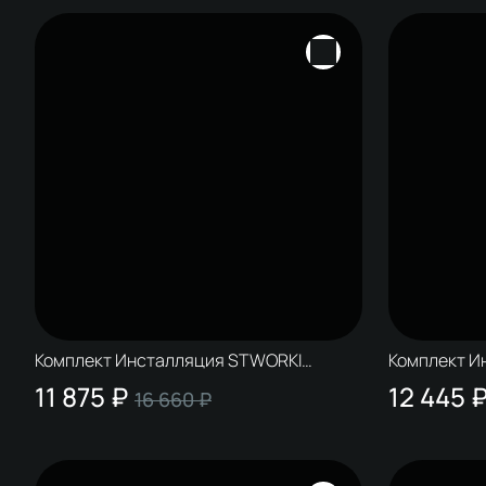
Комплект Инсталляция STWORKI
Комплект И
S510000 + Кнопка S51561GBK цвет
S510000 + К
11 875 ₽
12 445 
16 660 ₽
глянцевый черный
браширован