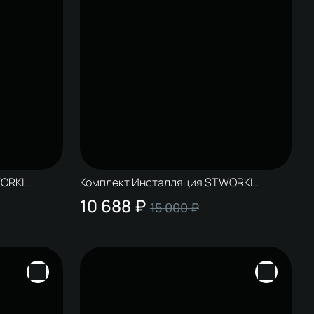
ORKI
Комплект Инсталляция STWORKI
 цвет
S510000 + Кнопка Дублин S41505BL
10 688 ₽
15 000 ₽
цвет матовый синий