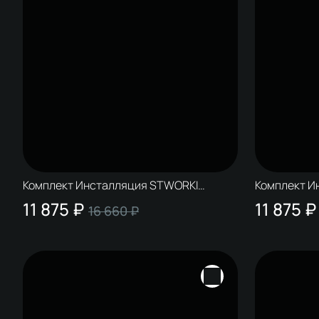
Комплект Инсталляция STWORKI
Комплект И
S510000 + Кнопка S51511GBK цвет
S510000 + 
11 875 ₽
11 875 ₽
16 660 ₽
глянцевый черный
глянцевый 