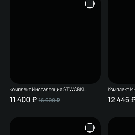
Комплект Инсталляция STWORKI
Комплект И
S510000 + Кнопка S51531WH цвет
S510000 + К
11 400 ₽
12 445 
16 000 ₽
глянцевый белый
браширован