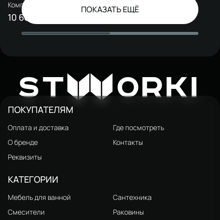
Комплект Инсталляция
Комплект Инсталляция
ПОКАЗАТЬ ЕЩЁ
STWORKI S510000 + Кнопка
STWORKI S510000 + Кнопка
10 688 ₽
10 688 ₽
15 000 ₽
15 000 ₽
Кронборг S28505YE цвет
Кронборг S28505R цвет
матовый желтый
матовый красный
W
ST
ORKI
ПОКУПАТЕЛЯМ
Оплата и доставка
Где посмотреть
О бренде
Контакты
Реквизиты
КАТЕГОРИИ
Мебель для ванной
Сантехника
Смесители
Раковины