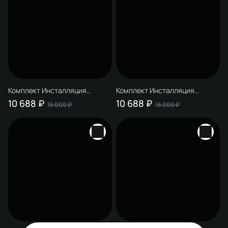
Комплект Инсталляция
Комплект Инсталляция
STWORKI S510000 + Кнопка
STWORKI S510000 + Кнопка
10 688 ₽
10 688 ₽
15 000 ₽
15 000 ₽
Кронборг S28505BL цвет
Кронборг S28505GR цвет
матовый синий
матовый зеленый