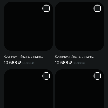
красный
матовое золото
Комплект Инсталляция
Комплект Инсталляция
STWORKI S510000 + Кнопка
STWORKI S510000 + Кнопка
10 688 ₽
10 688 ₽
15 000 ₽
15 000 ₽
Дублин S41505BK цвет
Дублин S41505GB цвет
матовый черный
вороненая сталь