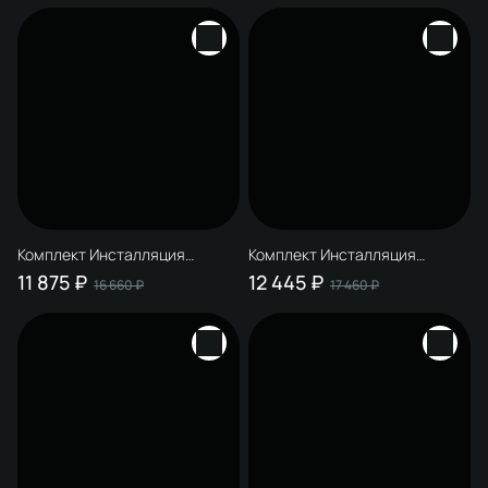
золото
белый
Комплект Инсталляция
Комплект Инсталляция
STWORKI S510000 + Кнопка
STWORKI S510000 + Кнопка
11 875 ₽
12 445 ₽
16 660 ₽
17 460 ₽
S51561GBK цвет глянцевый
S51562NI цвет брашированный
черный
никель