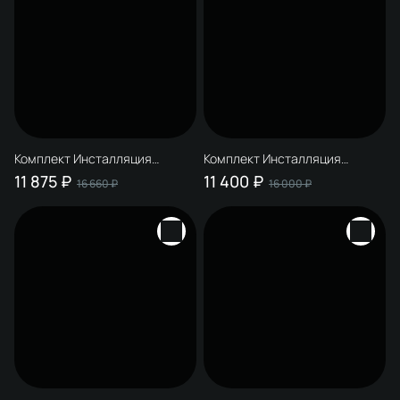
Комплект Инсталляция
Комплект Инсталляция
STWORKI S510000 + Кнопка
STWORKI S510000 + Кнопка
11 875 ₽
11 400 ₽
16 660 ₽
16 000 ₽
S51521GBK цвет глянцевый
S51511WH цвет глянцевый
черный
белый