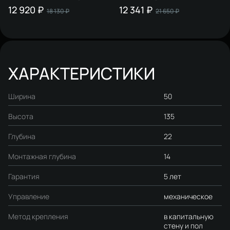
STWORKI S510000 + Кнопка
STWORKI Хельсинки
12 920 ₽
12 341 ₽
18 130 ₽
21 650 ₽
S51522BK цвет матовый
S33500GM цвет матовое
черный
золото, крепление к полу и
стене, с регулировкой по
высоте, матовое золото
ХАРАКТЕРИСТИКИ
Ширина
50
Высота
135
Глубина
22
Монтажная глубина
14
Гарантия
5 лет
Управление
механическое
Метод крепления
в капитальную
стену и пол