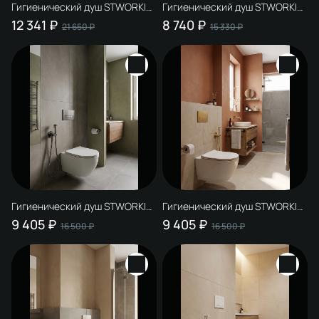
Гигиенический душ STWORKI
Гигиенический душ STWORKI
Вестерос S26155CR со
Вестерос S26150BK со
12 341 ₽
8 740 ₽
21 650 ₽
15 330 ₽
смесителем, хром
смесителем, С ВНУТРЕННЕЙ
ЧАСТЬЮ, матовый черный
Гигиенический душ STWORKI
Гигиенический душ STWORKI
Вестерос S26150GB со
Вестерос S26150GM со
9 405 ₽
9 405 ₽
16 500 ₽
16 500 ₽
смесителем, С ВНУТРЕННЕЙ
смесителем, С ВНУТРЕННЕЙ
ЧАСТЬЮ, вороненая сталь
ЧАСТЬЮ, матовое золото