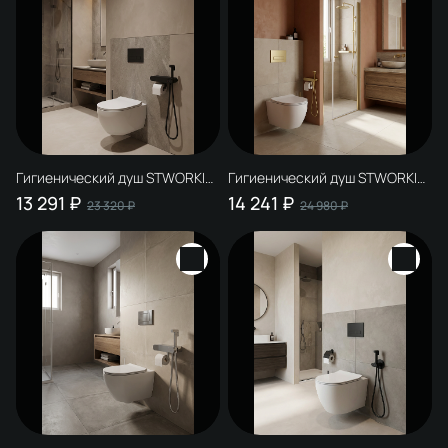
Гигиенический душ STWORKI
Гигиенический душ STWORKI
Вестерос S26155BK со
Вестерос S26155GM со
13 291 ₽
14 241 ₽
23 320 ₽
24 980 ₽
смесителем, матовый черный
смесителем, матовое золото