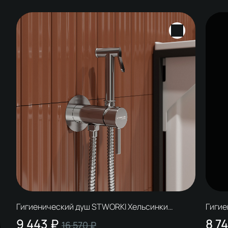
Гигиенический душ STWORKI Хельсинки
Гигие
HFHS52000 со смесителем, С ВНУТРЕННЕЙ
S2615
9 443 ₽
8 7
16 570 ₽
ЧАСТЬЮ, хром
ЧАСТ