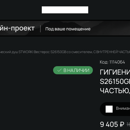
ческий душ STWORKI Вестерос S26150GB со смесителем, С ВНУТРЕННЕЙ ЧАСТЬ
Код:
1114064
В НАЛИЧИИ
ГИГИЕНИ
S26150G
ЧАСТЬЮ,
Вниман
9 405 ₽
1