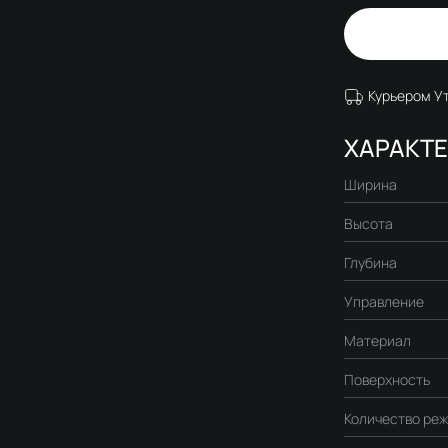
Курьером У
ХАРАКТ
Ширина
Высота
Глубина
Управление
Материал
Поверхность
Количество реж