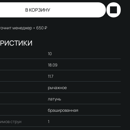
В КОРЗИНУ
точнит менеджер
650 ₽
ЕРИСТИКИ
10
18.09
11.7
рычажное
латунь
брашированная
имов струи
1