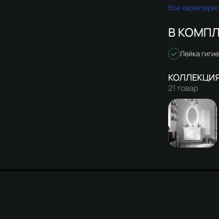
Все характери
В КОМПЛ
Лейка гиги
21 товар