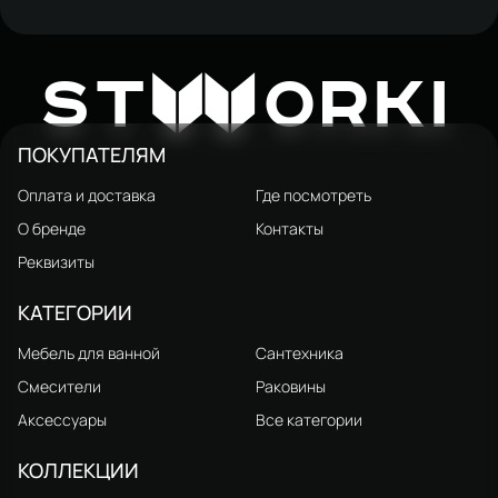
Мебель для ванной комнаты
STWORKI Олланд 100 бежево-
187 521 ₽
W
220 790 ₽
ST
ORKI
серая
ПОКУПАТЕЛЯМ
Оплата и доставка
Где посмотреть
О бренде
Контакты
Реквизиты
КАТЕГОРИИ
Мебель для ванной
Сантехника
Смесители
Раковины
Аксессуары
Все категории
КОЛЛЕКЦИИ