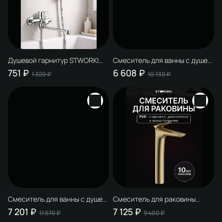
Душевой гарнитур STWORKI
Смеситель для ванны с душем
Молде S23190UCR хром
STWORKI Молде S23100GG
751 ₽
6 608 ₽
1 320 ₽
10 730 ₽
глянцевое золото, латунь,
современный, + Душевой
гарнитур Ольборг S20190GG,
глянцевое золото
Смеситель для ванны с душем
Смеситель для раковины
STWORKI Молде S23100GG
STWORKI Молде S23020GM
7 201 ₽
7 125 ₽
11 570 ₽
9 400 ₽
глянцевое золото, латунь,
матовое золото