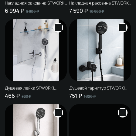
Накладная раковина STWORKI
Накладная раковина STWORKI
Молде 55x40 черный мрамор,
Молде 58x38 черный мрамор,
6 994 ₽
7 590 ₽
8 900 ₽
10 900 ₽
овальная, искусственный
белая, овальная,
камень, эллипс
искусственный камень, ореол
Душевая лейка STWORKI
Душевой гарнитур STWORKI
Молде S23250UCR хром
Молде S23190MB матовый
466 ₽
751 ₽
820 ₽
1 320 ₽
черный