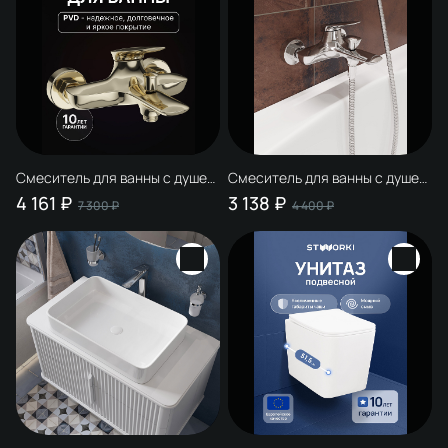
Смеситель для ванны с душем
Смеситель для ванны с душем
STWORKI Молде S23100GG
STWORKI Молде S23100CR
4 161 ₽
3 138 ₽
7 300 ₽
4 400 ₽
глянцевое золото, латунь,
хром, латунь, современный
современный