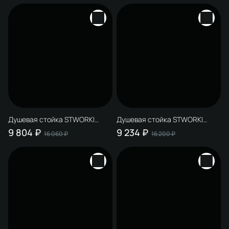
S31100GM, матовое золото
S42100GM, матовое золото
Душевая стойка STWORKI
Душевая стойка STWORKI
Молде S23180BK со
Молде S23180BK со
9 804 ₽
9 234 ₽
16 060 ₽
16 200 ₽
смесителем Карлстад
смесителем Эстфолл
S35100MB матовая черная
S44100BK матовая черная