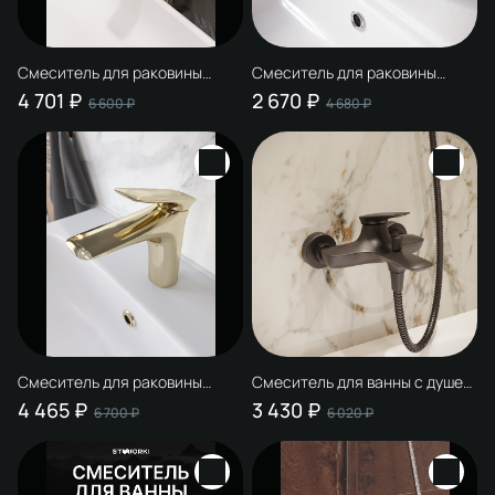
Смеситель для раковины
Смеситель для раковины
STWORKI Молде S23020GG
STWORKI Молде S23010BK
4 701 ₽
2 670 ₽
6 600 ₽
4 680 ₽
глянцевое золото
черный
Смеситель для раковины
Смеситель для ванны с душем
STWORKI Молде S23010GG
STWORKI Молде S23100BK
4 465 ₽
3 430 ₽
6 700 ₽
6 020 ₽
глянцевое золото
матовый черный, латунь,
современный