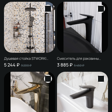
современный, + Душевой
гарнитур Гётеборг S03190GG,
глянцевое золото
Душевая стойка STWORKI
Смеситель для раковины
Молде S23180BK матовая
STWORKI Молде S23020BK
5 244 ₽
3 885 ₽
9 200 ₽
5 450 ₽
черная
черный