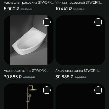
Накладная раковина STWORKI
Унитаз подвесной STWORKI
Молде S23410WH 62
Молде S23401WH
5 900 ₽
10 441 ₽
10 350 ₽
18 320 ₽
глянцевая белая,
безободковый, с
прямоугольная
микролифтом, антивсплеск
Акриловая ванна STWORKI
Акриловая ванна STWORKI
Молде R 170x100 см, угловая,
Молде L 170x100 см, угловая,
30 885 ₽
30 885 ₽
40 638 ₽
40 638 ₽
правая, пристенная, белая,
левая, пристенная, белая,
асимметричная, с каркасом
асимметричная, с каркасом