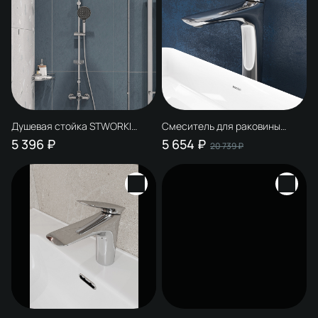
Душевая стойка STWORKI
Смеситель для раковины
Молде S23180CR хром
STWORKI Молде S23020CR
5 396 ₽
5 654 ₽
20 739 ₽
хром