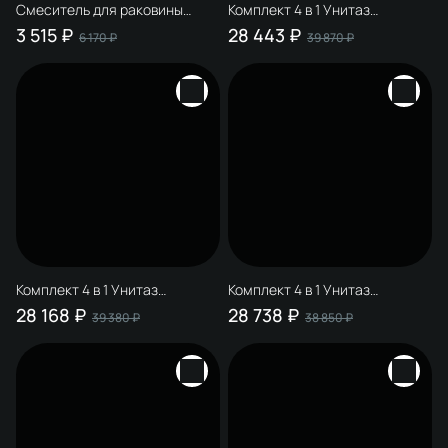
Смеситель для раковины
Комплект 4 в 1 Унитаз
STWORKI Молде S23010CR
подвесной STWORKI Молде
3 515 ₽
28 443 ₽
6 170 ₽
39 870 ₽
хром
7551N003-7700, безободковый
+ Сиденье 801-003-019, с
микролифтом + Инсталляция
510162 + Кнопка Хельсинки
500474 цвет матовое золото
Комплект 4 в 1 Унитаз
Комплект 4 в 1 Унитаз
подвесной STWORKI Молде
подвесной STWORKI Молде
28 168 ₽
28 738 ₽
39 380 ₽
38 850 ₽
7551N003-7700, безободковый
7551N003-7700, безободковый
+ Сиденье 801-003-019, с
+ Сиденье 801-003-019, с
микролифтом + Инсталляция
микролифтом + Инсталляция
510162 + Кнопка Хельсинки
510162 + Кнопка Хельсинки
500473 цвет матовый хром
500472 цвет глянцевый хром