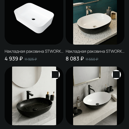
Накладная раковина STWORKI
Накладная раковина STWORKI
Молде 50 глянцевая белая,
Молде 55x40 черный мрамор,
4 939 ₽
8 083 ₽
11 925 ₽
11 550 ₽
прямоугольная,
белая, овальная,
искусственный камень
искусственный камень,
эллипс