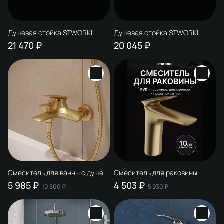
Душевая стойка STWORKI
Душевая стойка STWORKI
Молде S23180CR со
Молде S23180CR со
21 470 ₽
20 045 ₽
смесителем Карлстад
смесителем Эстфолл
S35100CR хром
S44100CR хром
Смеситель для ванны с душем
Смеситель для раковины
STWORKI Молде S23100GM
STWORKI Молде S23010GM
5 985 ₽
4 503 ₽
10 500 ₽
5 930 ₽
матовое золото, латунь,
матовое золото
современный