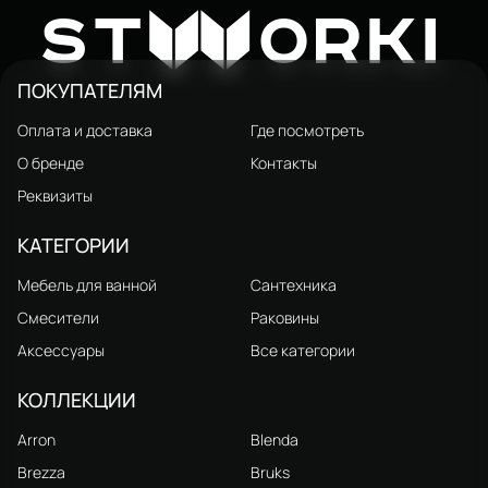
Молде 95 белая, раковина
26 971 ₽
W
33 810 ₽
ST
ORKI
Молде 15095-KL
ПОКУПАТЕЛЯМ
Оплата и доставка
Где посмотреть
О бренде
Контакты
Реквизиты
КАТЕГОРИИ
Мебель для ванной
Сантехника
Смесители
Раковины
Аксессуары
Все категории
КОЛЛЕКЦИИ
Arron
Blenda
Brezza
Bruks