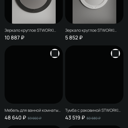
Зеркало круглое STWORKI
Зеркало круглое STWORKI
Молде 100 антрацит матовый
Молде 80 белый глянец
10 887 ₽
5 852 ₽
Мебель для ванной комнаты
Тумба с раковиной STWORKI
STWORKI Молде 95 антрацит,
Молде 95 антрацит,
48 640 ₽
43 519 ₽
69 660 ₽
60 680 ₽
со столешницей, раковина
столешница Молде 95,
STWORKI Молде черная
раковина Молде 3064-110