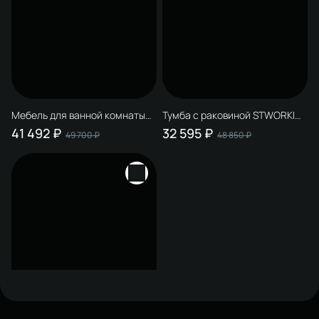
Мебель для ванной комнаты
Тумба с раковиной STWORKI
STWORKI Молде 95 белая, с
Молде 95 антрацит, раковина
41 492 ₽
32 595 ₽
49 700 ₽
48 850 ₽
сифоном
Молде 15095-KL
Тумба с раковиной STWORKI