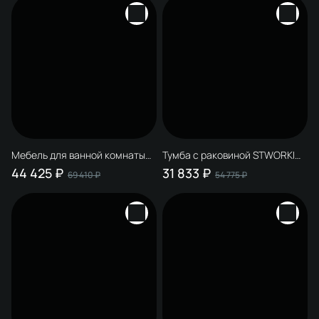
Мебель для ванной комнаты
Тумба с раковиной STWORKI
STWORKI Молде 95 антрацит,
Молде 95 антрацит,
44 425 ₽
31 833 ₽
69 410 ₽
54 775 ₽
раковина BOCCHI Etna черная
столешница Молде 95,
матовая
раковина Молде MDE500