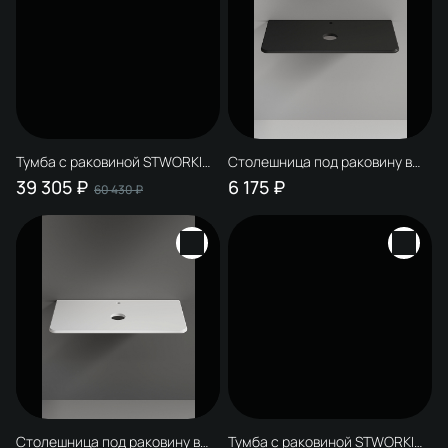
Тумба с раковиной STWORKI
Столешница под раковину в
Молде 95 антрацит,
ванную STWORKI Молде 95
39 305 ₽
6 175 ₽
60 430 ₽
столешница Молде 95,
антрацит, МДФ, с отверстием
раковина BOCCHI Etna 1114-
по центру
004-0125
Столешница под раковину в
Тумба с раковиной STWORKI