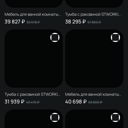
Мебель для ванной комнаты
Тумба с раковиной STWORKI
STWORKI Молде 95 белая, со
Молде 95 антрацит,
39 827 ₽
38 295 ₽
55 578 ₽
57 850 ₽
столешницей
столешница Молде 95,
раковина Молде 3064-KL
Тумба с раковиной STWORKI
Мебель для ванной комнаты
Молде 95 белая, столешница
STWORKI Молде 95 антрацит
31 939 ₽
40 698 ₽
43 470 ₽
63 800 ₽
Молде 95, раковина Молде
3064-KL