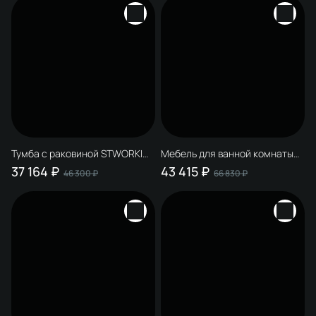
матовая
Тумба с раковиной STWORKI
Мебель для ванной комнаты
Молде 95 белая, столешница
STWORKI Молде 95 антрацит,
37 164 ₽
43 415 ₽
46 300 ₽
66 830 ₽
Молде 95, раковина Молде
со столешницей
3064-110