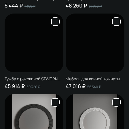
ванную STWORKI Молде 95
Молде 95 антрацит,
5 444 ₽
48 260 ₽
7 160 ₽
67 770 ₽
глянцевая белая, МДФ
столешница Молде 95,
раковина Молде 3064-110,
смеситель S23020BK
Тумба с раковиной STWORKI
Мебель для ванной комнаты
Молде 95 белая, столешница
STWORKI Молде 95 белая, со
45 914 ₽
47 016 ₽
59 320 ₽
56 340 ₽
Молде 95, раковина Молде
столешницей, раковина
S23410WH, смеситель
BOCCHI Sottile белая
S23020CR
глянцевая