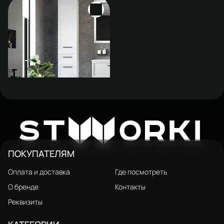
Шкаф-пенал для ванной
STWORKI Эстерсунд Правый
25 650 ₽
W
30 000 ₽
ST
ORKI
подвесной, матовый белый,
фурнитура черная
ПОКУПАТЕЛЯМ
Оплата и доставка
Где посмотреть
О бренде
Контакты
Реквизиты