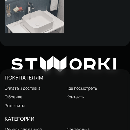
Накладная раковина STWORKI
Эстерсунд S31410WH 39
3 800 ₽
W
ST
ORKI
глянцевая белая, квадратная
ПОКУПАТЕЛЯМ
Оплата и доставка
Где посмотреть
О бренде
Контакты
Реквизиты
КАТЕГОРИИ
Мебель для ванной
Сантехника