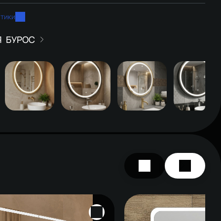
стики
БУРОС