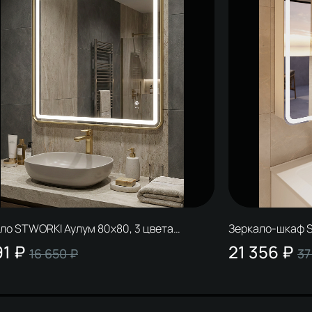
ло STWORKI Аулум 80x80, 3 цвета
Зеркало-шкаф S
етки, с подогревом, реверсивное,
подсветкой, пр
91 ₽
21 356 ₽
16 650 ₽
37
ое золото