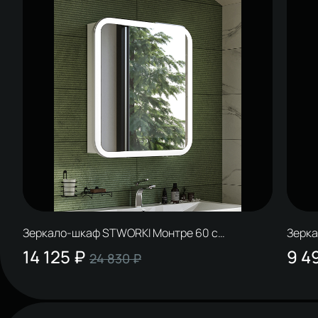
Зеркало-шкаф STWORKI Монтре 60 с
Зерка
подсветкой, сенсорное, светодиод в полотне,
подсв
14 125 ₽
9 4
24 830 ₽
навесное, белое, МДФ
матов