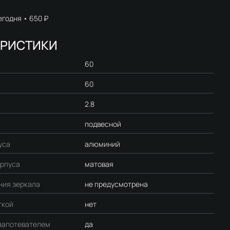
егодня
650 ₽
ЕРИСТИКИ
60
60
2.8
подвесной
уса
алюминий
орпуса
матовая
ния зеркала
не предусмотрена
ткой
нет
изапотевателем
да