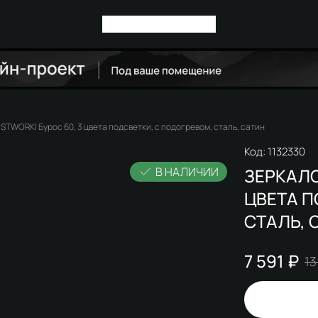
STWORKI Бурос 60, 3 цвета подсветки, с подогревом, сталь, сатин
Код:
1132330
В НАЛИЧИИ
ЗЕРКАЛО
ЦВЕТА П
СТАЛЬ, 
7 591 ₽
13