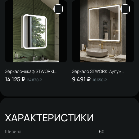
Зеркало-шкаф STWORKI
Зеркало STWORKI Аулум
Монтре 60 с подсветкой,
80x80, 3 цвета подсветки, с
14 125 ₽
9 491 ₽
24 830 ₽
16 650 ₽
сенсорное, светодиод в
подогревом, реверсивное,
полотне, навесное, белое,
матовое золото
МДФ
ХАРАКТЕРИСТИКИ
Ширина
60