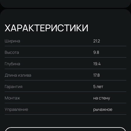
гарнитур Ольборг S20190CR,
хром
ХАРАКТЕРИСТИКИ
Ширина
21.2
Высота
9.8
Глубина
19.4
Длина излива
17.8
Гарантия
5 лет
Монтаж
на стену
Управление
рычажное