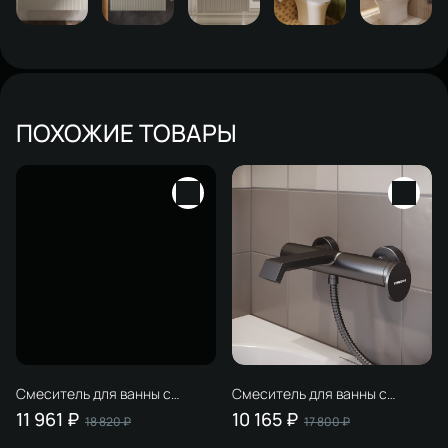
ПОХОЖИЕ ТОВАРЫ
Смеситель для ванны с
Смеситель для ванны с
душем STWORKI Лерум
душем STWORKI Лерум
11 961 ₽
10 165 ₽
18 820 ₽
17 800 ₽
S04100CR хром, латунь,
S04100GB вороненая сталь,
современный, + Душевой
латунь, современный