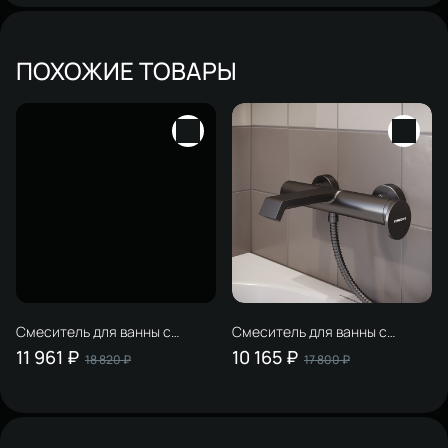
ПОХОЖИЕ ТОВАРЫ
Смеситель для ванны с
Смеситель для ванны с
душем STWORKI Лерум
душем STWORKI Лерум
11 961 ₽
10 165 ₽
18 820 ₽
17 800 ₽
S04100CR хром, латунь,
S04100GB вороненая сталь,
современный, + Душевой
латунь, современный
гарнитур Ольборг S20190CR,
хром