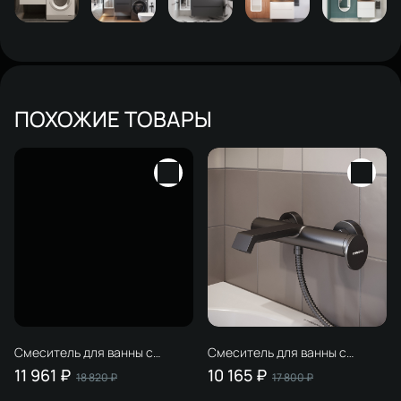
ПОХОЖИЕ ТОВАРЫ
Смеситель для ванны с
Смеситель для ванны с
душем STWORKI Лерум
душем STWORKI Лерум
11 961 ₽
10 165 ₽
18 820 ₽
17 800 ₽
S04100CR хром, латунь,
S04100GB вороненая сталь,
современный, + Душевой
латунь, современный