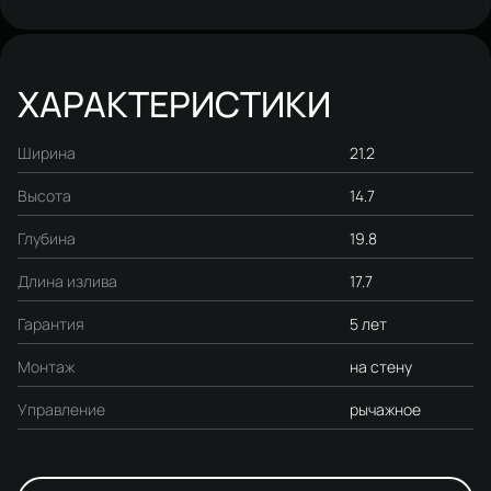
гарнитур Ольборг S20190CR,
хром
ХАРАКТЕРИСТИКИ
Ширина
21.2
Высота
14.7
Глубина
19.8
Длина излива
17.7
Гарантия
5 лет
Монтаж
на стену
Управление
рычажное