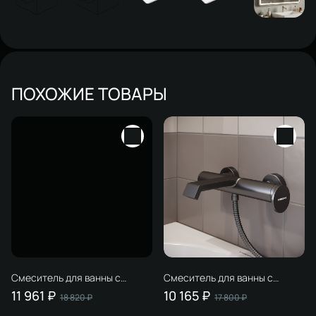
ПОХОЖИЕ ТОВАРЫ
Смеситель для ванны с
Смеситель для ванны с
душем STWORKI Лерум
душем STWORKI Лерум
11 961 ₽
10 165 ₽
18 820 ₽
17 800 ₽
S04100CR хром, латунь,
S04100GB вороненая сталь,
современный, + Душевой
латунь, современный