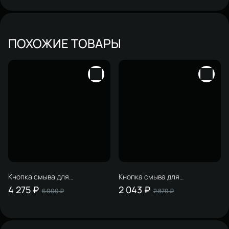
ПОХОЖИЕ ТОВАРЫ
Кнопка смыва для
Кнопка смыва для
инсталляции STWORKI
инсталляции STWORKI
4 275 ₽
2 043 ₽
6 000 ₽
2 870 ₽
S510000 / Geberit Duofix UP
Хельсинки S33505MWH АБС-
320 111.300.00.5 STWORKI
пластик, цвет матовый белый
S51522BK нержавеющая
сталь, цвет матовый черный