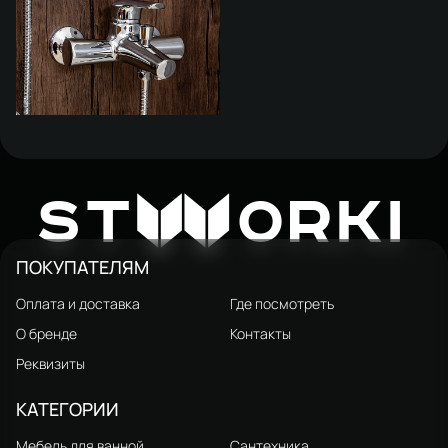
Смеситель для ванны с душем
STWORKI Скаген SK-06cr
5 396 ₽
W
ST
ORKI
глянцевый хром, латунь,
современный
ПОКУПАТЕЛЯМ
Оплата и доставка
Где посмотреть
О бренде
Контакты
Реквизиты
КАТЕГОРИИ
Мебель для ванной
Сантехника