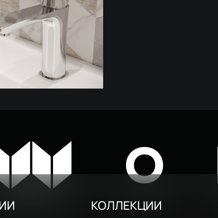
для раковины STWORKI Ши
ром
7 380 ₽
W
O
РИИ
КОЛЛЕКЦИИ