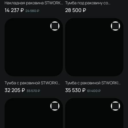
Накладная раковина STWORKI
Тумба под раковину со
Рандерс 3075-KL 76 белая,
столешницей STWORKI
14 237 ₽
28 500 ₽
24 980 ₽
прямоугольная, фаянс
Рандерс 100 дерево,
подвесная, с подсветкой
Тумба с раковиной STWORKI
Тумба с раковиной STWORKI
Рандерс 100 дерево,
Рандерс 100 белая,
32 205 ₽
35 530 ₽
35 570 ₽
61 400 ₽
подвесная, с подсветкой,
подвесная, с подсветкой,
раковина Берген S21410WH
раковина Берген S21410WH