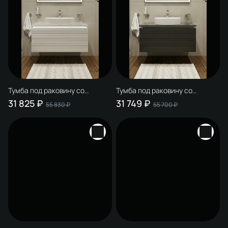
Тумба под раковину со
Тумба под раковину со
столешницей STWORKI
столешницей STWORKI
31 825 ₽
31 749 ₽
55 830 ₽
55 700 ₽
Рандерс 100 белая,
Рандерс 100 антрацит,
подвесная, с подсветкой
подвесная, с подсветкой