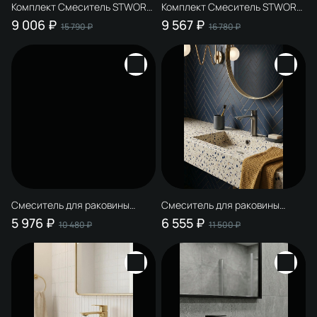
Комплект Смеситель STWORKI
Комплект Смеситель STWORKI
Рандерс S19010CR, хром +
Рандерс S19010CR, хром +
9 006 ₽
9 567 ₽
15 790 ₽
16 780 ₽
Донный клапан SW-001CR
Донный клапан SW-001CR
хром + Стакан Эстерсунд
хром + Дозатор Киркенес
S31325CR настенный,
S45320CR настенный,
глянцевый хром + Мыльница
глянцевый хром
Дублин S41310CR настенная,
стеклянная, глянцевый хром
Смеситель для раковины
Смеситель для раковины
STWORKI Рандерс S19010CR +
STWORKI Рандерс S19010GB
5 976 ₽
6 555 ₽
10 480 ₽
11 500 ₽
Донный клапан SW-001CR,
вороненая сталь
хром