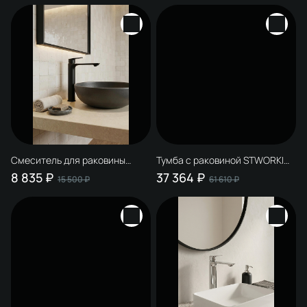
Смеситель для раковины
Тумба с раковиной STWORKI
STWORKI Рандерс S19020BK
Рандерс 100 антрацит,
8 835 ₽
37 364 ₽
15 500 ₽
61 610 ₽
матовый черный
подвесная, с подсветкой,
раковина Sanita luxe Novel Slim
60