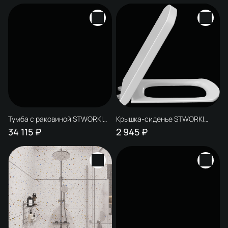
раковина Берген S21412WH
раковина Берген S21412WH
Тумба с раковиной STWORKI
Крышка-сиденье STWORKI
Рандерс 100 дерево,
Рандерс Arya 0403
34 115 ₽
2 945 ₽
подвесная, с подсветкой,
быстросъемное, с
раковина Sanita luxe Novel Slim
микролифтом
60