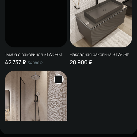
Тумба с раковиной STWORKI
Накладная раковина STWORKI
Рандерс 100, дерево,
Рандерс 3075-112-KL 76
42 737 ₽
20 900 ₽
54 980 ₽
подвесная, с подсветкой,
антрацит, прямоугольная,
раковина 3075-KL
фаянс