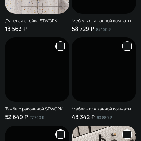
Душевая стойка STWORKI
Мебель для ванной комнаты
Рандерс HWB5015-H01CP
STWORKI Рандерс 100,
18 563 ₽
58 729 ₽
84 100 ₽
антрацит, подвесная, с
подсветкой
Тумба с раковиной STWORKI
Мебель для ванной комнаты
Рандерс 100, антрацит,
STWORKI Рандерс 100, дерево,
52 649 ₽
48 342 ₽
77 700 ₽
60 880 ₽
подвесная, с подсветкой,
подвесная, с подсветкой
раковина 3075-112-KL