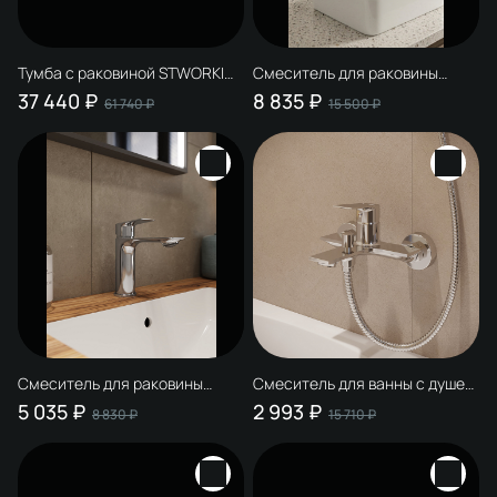
Тумба с раковиной STWORKI
Смеситель для раковины
Рандерс 100 белая,
STWORKI Рандерс S19020CR
37 440 ₽
8 835 ₽
61 740 ₽
15 500 ₽
подвесная, с подсветкой,
хром
раковина Sanita luxe Novel Slim
60
Смеситель для раковины
Смеситель для ванны с душем
STWORKI Рандерс S19010CR
STWORKI Рандерс S19100CR
5 035 ₽
2 993 ₽
8 830 ₽
15 710 ₽
хром
хром, латунь, современный