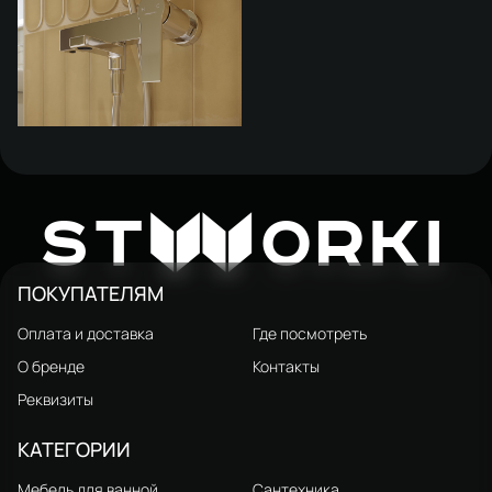
Смеситель для ванны с душем
STWORKI Нарвик HDA4223Y
12 037 ₽
W
ST
ORKI
глянцевый хром, латунь, с
поворотным изливом,
современный
ПОКУПАТЕЛЯМ
Оплата и доставка
Где посмотреть
О бренде
Контакты
Реквизиты
КАТЕГОРИИ
Мебель для ванной
Сантехника