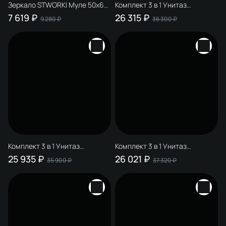
Зеркало STWORKI Муле 50x60
Комплект 3 в 1 Унитаз
c подсветкой, с подогревом, с
подвесной STWORKI Муле
7 619 ₽
26 315 ₽
9 280 ₽
36 300 ₽
регулировкой яркости,
HDC510NWH + Инсталляция
влагозащитное, сенсорное
510162 + Кнопка Хельсинки
500472 цвет глянцевый хром
Комплект 3 в 1 Унитаз
Комплект 3 в 1 Унитаз
подвесной STWORKI Муле
подвесной STWORKI Муле
25 935 ₽
26 021 ₽
35 900 ₽
37 320 ₽
HDC510NWH + Инсталляция
HDC510NWH + Инсталляция
510162 + Кнопка 230858 цвет
510162 + Кнопка Хельсинки
матовый черный
500474 цвет матовое золото