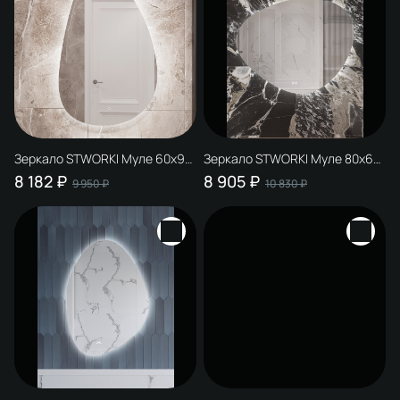
Зеркало STWORKI Муле 60x95
Зеркало STWORKI Муле 80x65
c подсветкой, с регулировкой
см, c подсветкой в ванную, с
8 182 ₽
8 905 ₽
9 950 ₽
10 830 ₽
яркости подсветки,
подогревом, с регулировкой
влагозащитное, сенсорное
яркости подсветки,
влагозащитное, сенсорное