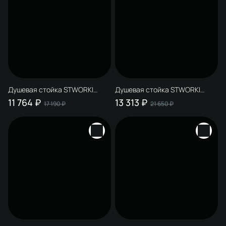
Душевая стойка STWORKI
Душевая стойка STWORKI
Монтре S30180BK со
Монтре S30180BK со
11 764 ₽
13 313 ₽
17 190 ₽
21 650 ₽
смесителем Олланд S01100BG
смесителем Лександ
матовая черная, глянцевое
S09100BC матовая черная,
золото
хром