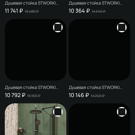
Душевая стойка STWORKI
Душевая стойка STWORKI
Монтре S30180BK со
Монтре S30180BK со
11 741 ₽
10 364 ₽
16 480 ₽
14 540 ₽
смесителем Монтре S30100BK
смесителем Нюборг S37100BK
матовая черная
матовая черная
Душевая стойка STWORKI
Душевая стойка STWORKI
Монтре S30180BK со
Монтре S30180BK со
10 792 ₽
10 146 ₽
15 150 ₽
14 240 ₽
смесителем Аулум S06100BG
смесителем Хедмарк
матовая черная, матовое
S38100BK матовая черная
золото